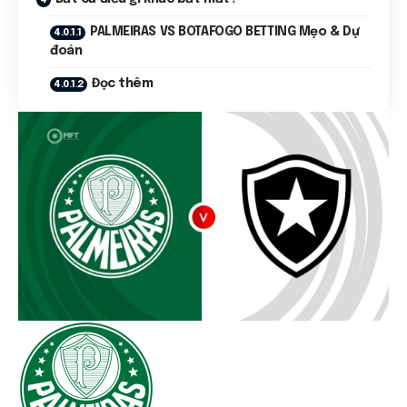
PALMEIRAS VS BOTAFOGO BETTING Mẹo & Dự
đoán
Đọc thêm