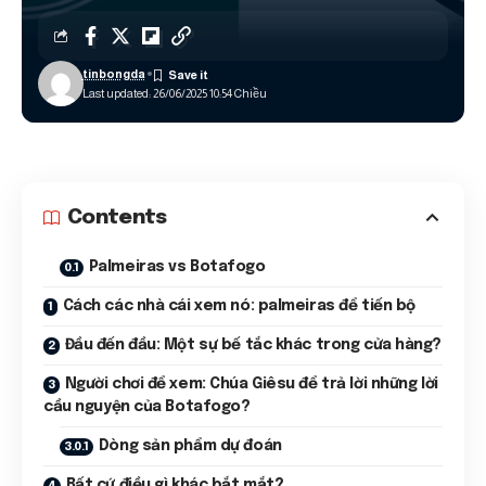
tinbongda
Last updated: 26/06/2025 10:54 Chiều
Contents
Palmeiras vs Botafogo
Cách các nhà cái xem nó: palmeiras để tiến bộ
Đầu đến đầu: Một sự bế tắc khác trong cửa hàng?
Người chơi để xem: Chúa Giêsu để trả lời những lời
cầu nguyện của Botafogo?
Dòng sản phẩm dự đoán
Bất cứ điều gì khác bắt mắt?