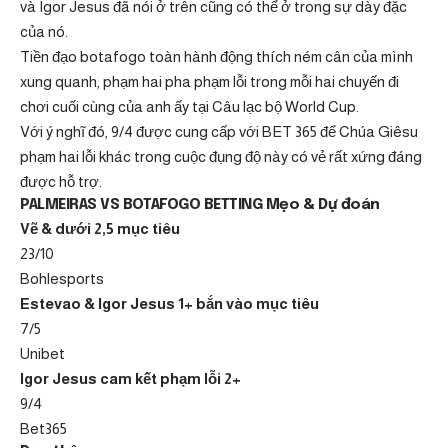
và Igor Jesus đã nói ở trên cũng có thể ở trong sự dày đặc
của nó.
Tiền đạo botafogo toàn hành động thích ném cân của mình
xung quanh, phạm hai pha phạm lỗi trong mỗi hai chuyến đi
chơi cuối cùng của anh ấy tại Câu lạc bộ World Cup.
Với ý nghĩ đó, 9/4 được cung cấp với BET 365 để Chúa Giêsu
phạm hai lỗi khác trong cuộc đụng độ này có vẻ rất xứng đáng
được hỗ trợ.
PALMEIRAS VS BOTAFOGO BETTING Mẹo & Dự đoán
Vẽ & dưới 2,5 mục tiêu
23/10
Bohlesports
Estevao & Igor Jesus 1+ bắn vào mục tiêu
7/5
Unibet
Igor Jesus cam kết phạm lỗi 2+
9/4
Bet365