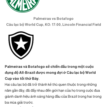
Palmeiras vs Botafogo
Câu lạc bộ World Cup, KO: 17:00, Lincoln Financial Field
Palmeiras và Botafogo sẽ chiến đấu trong một cuộc
đụng độ All-Brazil được mong đợi ở Câu lạc bộ World
Cup vào tối thứ Bảy.
Hai câu lạc bộ đã trở thành kẻ thù quen thuộc trong những
năm gần đây, đã đẩy nhau đến giới hạn của họ trong cuộc đua
giành danh hiệu ánh sáng hàng đầu của Brazil trong hai trong
ba mùa giải trước.