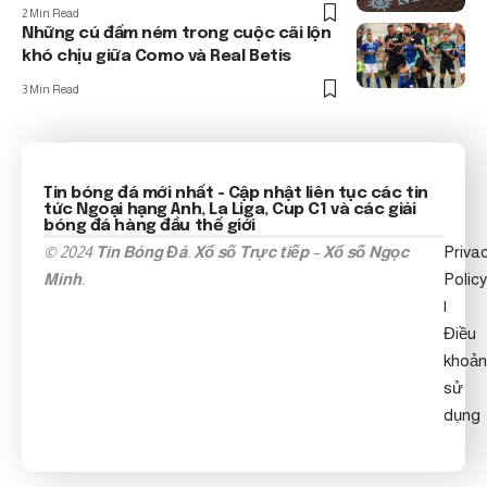
2 Min Read
Những cú đấm ném trong cuộc cãi lộn
khó chịu giữa Como và Real Betis
3 Min Read
Tin bóng đá mới nhất
- Cập nhật liên tục các tin
tức
Ngoại hạng Anh
, La Liga, Cup C1 và các giải
bóng đá hàng đầu thế giới
© 2024
Tin Bóng Đá
.
Xổ số Trực tiếp
–
Xổ số Ngọc
Priva
Minh
.
Policy
|
Điều
khoản
sử
dụng