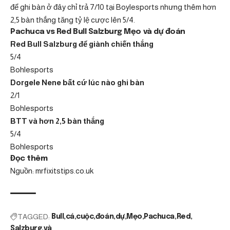
để ghi bàn ở đây chỉ trả 7/10 tại Boylesports nhưng thêm hơn
2,5 bàn thắng tăng tỷ lệ cược lên 5/4.
Pachuca vs Red Bull Salzburg Mẹo và dự đoán
Red Bull Salzburg để giành chiến thắng
5/4
Bohlesports
Dorgele Nene bất cứ lúc nào ghi bàn
2/1
Bohlesports
BTT và hơn 2,5 bàn thắng
5/4
Bohlesports
Đọc thêm
Nguồn: mrfixitstips.co.uk
TAGGED:
Bull
cá
cuộc
đoán
dự
Mẹo
Pachuca
Red
Salzburg
và