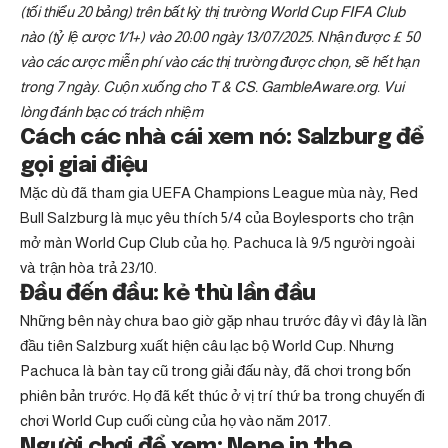
(tối thiểu 20 bảng) trên bất kỳ thị trường World Cup FIFA Club
nào (tỷ lệ cược 1/1+) vào 20:00 ngày 13/07/2025. Nhận được £ 50
vào các cược miễn phí vào các thị trường được chọn, sẽ hết hạn
trong 7 ngày. Cuộn xuống cho T & CS. GambleAware.org. Vui
lòng đánh bạc có trách nhiệm
Cách các nhà cái xem nó: Salzburg để
gọi giai điệu
Mặc dù đã tham gia UEFA Champions League mùa này, Red
Bull Salzburg là mục yêu thích 5/4 của Boylesports cho trận
mở màn World Cup Club của họ. Pachuca là 9/5 người ngoài
và trận hòa trả 23/10.
Đầu đến đầu: kẻ thù lần đầu
Những bên này chưa bao giờ gặp nhau trước đây vì đây là lần
đầu tiên Salzburg xuất hiện câu lạc bộ World Cup. Nhưng
Pachuca là bàn tay cũ trong giải đấu này, đã chơi trong bốn
phiên bản trước. Họ đã kết thúc ở vị trí thứ ba trong chuyến đi
chơi World Cup cuối cùng của họ vào năm 2017.
Người chơi để xem: Nene in the