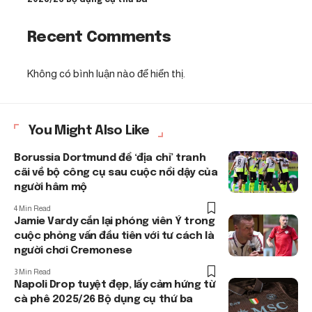
Recent Comments
Không có bình luận nào để hiển thị.
You Might Also Like
Borussia Dortmund để ‘địa chỉ’ tranh
cãi về bộ công cụ sau cuộc nổi dậy của
người hâm mộ
4 Min Read
Jamie Vardy cắn lại phóng viên Ý trong
cuộc phỏng vấn đầu tiên với tư cách là
người chơi Cremonese
3 Min Read
Napoli Drop tuyệt đẹp, lấy cảm hứng từ
cà phê 2025/26 Bộ dụng cụ thứ ba