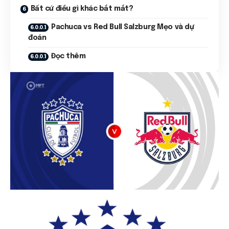
Bất cứ điều gì khác bắt mắt?
Pachuca vs Red Bull Salzburg Mẹo và dự
đoán
Đọc thêm