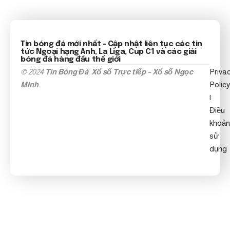
Tin bóng đá mới nhất
- Cập nhật liên tục các tin
tức
Ngoại hạng Anh
, La Liga, Cup C1 và các giải
bóng đá hàng đầu thế giới
© 2024
Tin Bóng Đá
.
Xổ số Trực tiếp
–
Xổ số Ngọc
Priva
Minh
.
Policy
|
Điều
khoản
sử
dụng