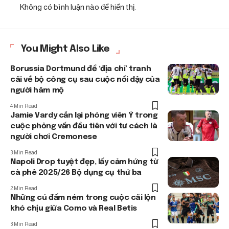
Không có bình luận nào để hiển thị.
You Might Also Like
Borussia Dortmund để ‘địa chỉ’ tranh
cãi về bộ công cụ sau cuộc nổi dậy của
người hâm mộ
4 Min Read
Jamie Vardy cắn lại phóng viên Ý trong
cuộc phỏng vấn đầu tiên với tư cách là
người chơi Cremonese
3 Min Read
Napoli Drop tuyệt đẹp, lấy cảm hứng từ
cà phê 2025/26 Bộ dụng cụ thứ ba
2 Min Read
Những cú đấm ném trong cuộc cãi lộn
khó chịu giữa Como và Real Betis
3 Min Read