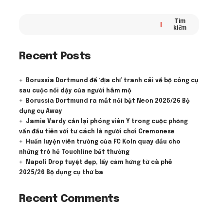
Tìm
kiếm
Recent Posts
Borussia Dortmund để ‘địa chỉ’ tranh cãi về bộ công cụ
sau cuộc nổi dậy của người hâm mộ
Borussia Dortmund ra mắt nổi bật Neon 2025/26 Bộ
dụng cụ Away
Jamie Vardy cắn lại phóng viên Ý trong cuộc phỏng
vấn đầu tiên với tư cách là người chơi Cremonese
Huấn luyện viên trưởng của FC Koln quay đầu cho
những trò hề Touchline bất thường
Napoli Drop tuyệt đẹp, lấy cảm hứng từ cà phê
2025/26 Bộ dụng cụ thứ ba
Recent Comments