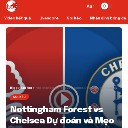
Aa
Video kết quả
Livescore
Soi kèo
Nhận định bóng đá
Blog
>
Soi kèo
>
Nottingham Forest vs Chelsea Dự đoán và Mẹo cá cược
SOI KÈO
Nottingham Forest vs
Chelsea Dự đoán và Mẹo