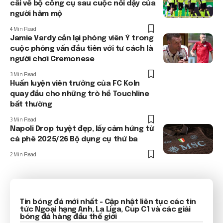
cãi về bộ công cụ sau cuộc nổi dậy của
người hâm mộ
4 Min Read
Jamie Vardy cắn lại phóng viên Ý trong
cuộc phỏng vấn đầu tiên với tư cách là
người chơi Cremonese
3 Min Read
Huấn luyện viên trưởng của FC Koln
quay đầu cho những trò hề Touchline
bất thường
3 Min Read
Napoli Drop tuyệt đẹp, lấy cảm hứng từ
cà phê 2025/26 Bộ dụng cụ thứ ba
2 Min Read
Tin bóng đá mới nhất
- Cập nhật liên tục các tin
tức
Ngoại hạng Anh
, La Liga, Cup C1 và các giải
bóng đá hàng đầu thế giới