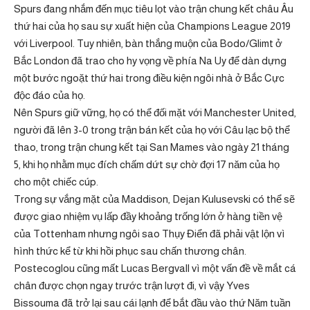
Spurs đang nhắm đến mục tiêu lọt vào trận chung kết châu Âu
thứ hai của họ sau sự xuất hiện của Champions League 2019
với Liverpool. Tuy nhiên, bàn thắng muộn của Bodo/Glimt ở
Bắc London đã trao cho hy vọng về phía Na Uy để dàn dựng
một bước ngoặt thứ hai trong điều kiện ngôi nhà ở Bắc Cực
độc đáo của họ.
Nên Spurs giữ vững, họ có thể đối mặt với Manchester United,
người đã lên 3-0 trong trận bán kết của họ với Câu lạc bộ thể
thao, trong trận chung kết tại San Mames vào ngày 21 tháng
5, khi họ nhằm mục đích chấm dứt sự chờ đợi 17 năm của họ
cho một chiếc cúp.
Trong sự vắng mặt của Maddison, Dejan Kulusevski có thể sẽ
được giao nhiệm vụ lấp đầy khoảng trống lớn ở hàng tiền vệ
của Tottenham nhưng ngôi sao Thụy Điển đã phải vật lộn vì
hình thức kể từ khi hồi phục sau chấn thương chân.
Postecoglou cũng mất Lucas Bergvall vì một vấn đề về mắt cá
chân được chọn ngay trước trận lượt đi, vì vậy Yves
Bissouma đã trở lại sau cái lạnh để bắt đầu vào thứ Năm tuần