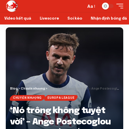
Aa
Video kết quả
Livescore
Soi kèo
Nhận định bóng đá
Blog
>
Chuyển nhượng
>
‘Nó trông không tuyệt vời’ – Ange Postecoglou phản ánh về chấn thương Spurs cuối mùa
CHUYỂN NHƯỢNG
EUROPA LEAGUE
‘Nó trông không tuyệt
vời’ – Ange Postecoglou