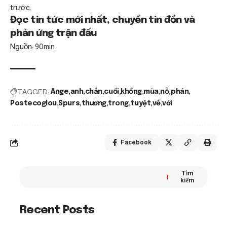
trước.
Đọc tin tức mới nhất, chuyển tin đồn và
phản ứng trận đấu
Nguồn: 90min
TAGGED:
Ange
anh
chắn
cuối
khổng
mùa
nỗ
phán
Postecoglou
Spurs
thương
trong
tuyệt
về
với
Facebook
Tìm
kiếm
Recent Posts