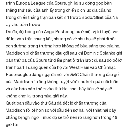
trình Europa League của Spurs, ghi lại sự đóng góp bàn
thắng thứ sáu của anh ấy trong chiến dịch lục địa của họ
trong chiến thắng trận bán kết 3-1 trước Bodo/Glimt của Na
Uy vào tuần trước.
Do đó, đội bóng của Ange Postecoglou ở một vị trí tuyệt vời
để lọt vào trận chung kết, nhưng có vẻ như họ sẽ phải đi hết
con đường trong trường hợp không có bùa sáng tạo của họ.
Maddison bị chấn thương đầu gối sau khi Dominic Solanke ghi
bàn thứ ba của Spurs từ điểm phạt ở trận lượt đi, sau đó bỏ lỡ
trận hòa 1-1 đáng quên của họ với West Ham vào Chủ nhật.
Postecoglou đáng ngại đã nói với
BBC
Chấn thương đầu gối
của Maddison “trông không tuyệt vời” sau kết quả cuối tuần
và các báo cáo thêm vào thứ Hai cho thấy tiền vệ này sẽ
không chơi lại trong mùa giải này.
Quét ban đầu vào thứ Sáu đã tiết lộ chấn thương của
Maddison tồi tệ hơn so với đầu tiên sợ hãi, với thiệt hại dây
chằng bị nghi ngờ – mức độ sẽ trở nên rõ ràng hơn trong 48
giờ tới.