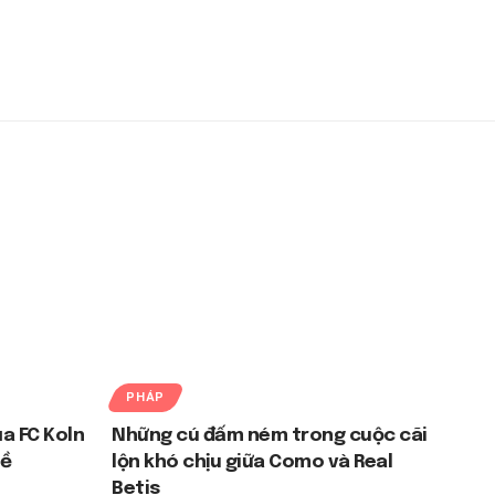
PHÁP
a FC Koln
Những cú đấm ném trong cuộc cãi
hề
lộn khó chịu giữa Como và Real
Betis