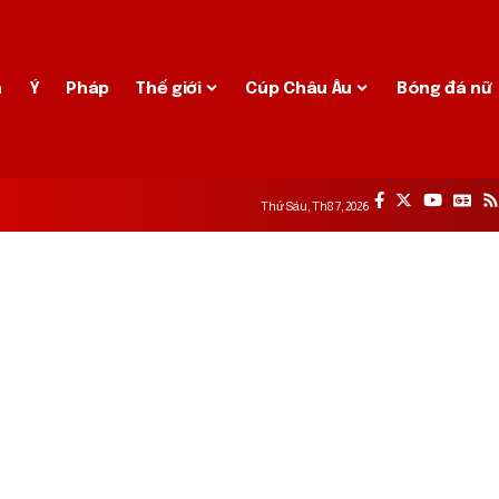
a
Ý
Pháp
Thế giới
Cúp Châu Âu
Bóng đá nữ
Thứ Sáu, Th8 7, 2026