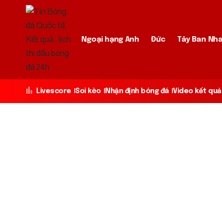
Ngoại hạng Anh
Đức
Tây Ban Nh
Livescore
Soi kèo
Nhận định bóng đá
Video kết quả