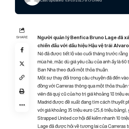
Last updated: 03/05/2025 6:13 Chiều
Người quản lý Benfica Bruno Lage đã xá
SHARE
chiến đấu với
dấu hiệu
Hậu vệ trái Alvar
Nó đã được tiết lộ vào cuối tháng trước rằn
mùa hè, mặc dù giá yêu cầu của anh ấy là 60 t
Ban Nha theo đuổi một thỏa thuận.
Một sự thay đổi trong câu chuyện đã đến vào
đồng với Carreras thông qua một thỏa thuận 
viên đá quý cũ của họ trị giá khoảng 18 triệu eu
Madrid được đề xuất đang tìm cách thuyết phụ
với giá khoảng 35 triệu euro (25,6 triệu bảng)
Strapped United cơ hội để kiếm nhanh 10 triệ
Lage đã được hỏi về tương lai của Carreras 