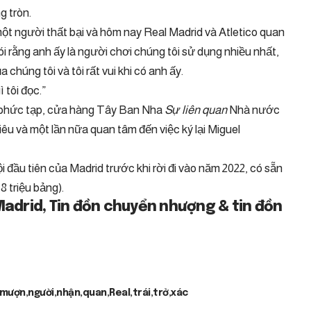
 tròn.
 một người thất bại và hôm nay Real Madrid và Atletico quan
nói rằng anh ấy là người chơi chúng tôi sử dụng nhiều nhất,
 chúng tôi và tôi rất vui khi có anh ấy.
ì tôi đọc.”
g phức tạp, cửa hàng Tây Ban Nha
Sự liên quan
Nhà nước
êu và một lần nữa quan tâm đến việc ký lại Miguel
i đầu tiên của Madrid trước khi rời đi vào năm 2022, có sẵn
8 triệu bảng).
Madrid, Tin đồn chuyển nhượng & tin đồn
mượn
người
nhận
quan
Real
trái
trở
xác