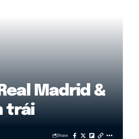
Real Madrid &
 trái
Share