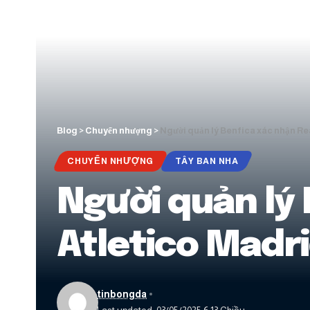
Blog
>
Chuyển nhượng
>
Người quản lý Benfica xác nhận Rea
CHUYỂN NHƯỢNG
TÂY BAN NHA
Người quản lý
Atletico Madri
tinbongda