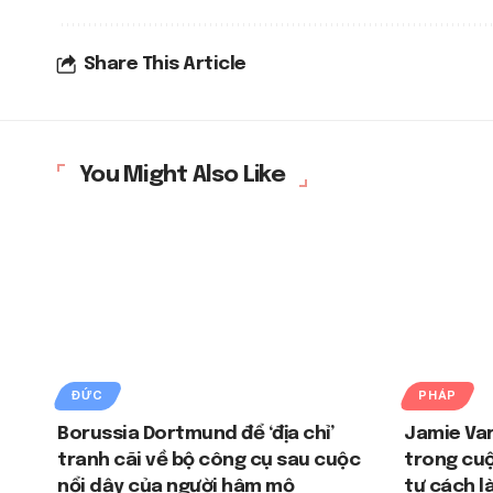
Share This Article
You Might Also Like
ĐỨC
PHÁP
Borussia Dortmund để ‘địa chỉ’
Jamie Var
tranh cãi về bộ công cụ sau cuộc
trong cuộ
nổi dậy của người hâm mộ
tư cách l