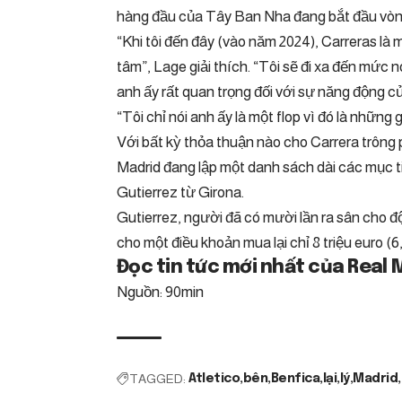
hàng đầu của Tây Ban Nha đang bắt đầu vòng
“Khi tôi đến đây (vào năm 2024), Carreras là
tâm”, Lage giải thích. “Tôi sẽ đi xa đến mức 
anh ấy rất quan trọng đối với sự năng động của
“Tôi chỉ nói anh ấy là một flop vì đó là những g
Với bất kỳ thỏa thuận nào cho Carrera trôn
Madrid đang lập một danh sách dài các mục ti
Gutierrez từ Girona.
Gutierrez, người đã có mười lần ra sân cho độ
cho một điều khoản mua lại chỉ 8 triệu euro (6,
Đọc tin tức mới nhất của Real 
Nguồn: 90min
TAGGED:
Atletico
bên
Benfica
lại
lý
Madrid