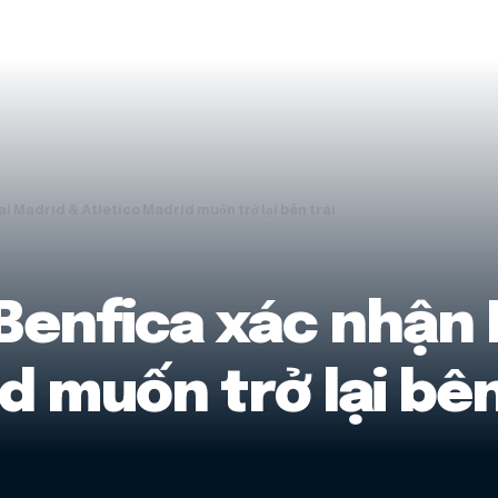
l Madrid & Atletico Madrid muốn trở lại bên trái
 Benfica xác nhận 
d muốn trở lại bên