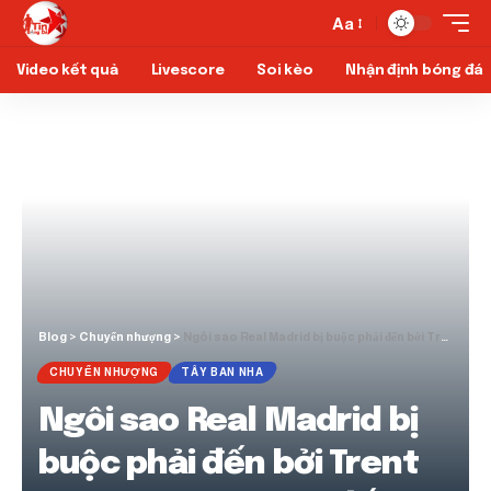
Aa
Video kết quả
Livescore
Soi kèo
Nhận định bóng đá
Blog
>
Chuyển nhượng
>
Ngôi sao Real Madrid bị buộc phải đến bởi Trent Alexander-Arnold đến
CHUYỂN NHƯỢNG
TÂY BAN NHA
Ngôi sao Real Madrid bị
buộc phải đến bởi Trent