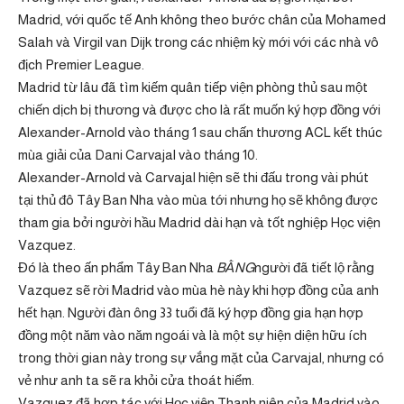
Madrid, với quốc tế Anh không theo bước chân của Mohamed
Salah và Virgil van Dijk trong các nhiệm kỳ mới với các nhà vô
địch Premier League.
Madrid từ lâu đã tìm kiếm quân tiếp viện phòng thủ sau một
chiến dịch bị thương và được cho là rất muốn ký hợp đồng với
Alexander-Arnold vào tháng 1 sau chấn thương ACL kết thúc
mùa giải của Dani Carvajal vào tháng 10.
Alexander-Arnold và Carvajal hiện sẽ thi đấu trong vài phút
tại thủ đô Tây Ban Nha vào mùa tới nhưng họ sẽ không được
tham gia bởi người hầu Madrid dài hạn và tốt nghiệp Học viện
Vazquez.
Đó là theo ấn phẩm Tây Ban Nha
BẰNG
người đã tiết lộ rằng
Vazquez sẽ rời Madrid vào mùa hè này khi hợp đồng của anh
hết hạn. Người đàn ông 33 tuổi đã ký hợp đồng gia hạn hợp
đồng một năm vào năm ngoái và là một sự hiện diện hữu ích
trong thời gian này trong sự vắng mặt của Carvajal, nhưng có
vẻ như anh ta sẽ ra khỏi cửa thoát hiểm.
Vazquez đã hợp tác với Học viện Thanh niên của Madrid vào