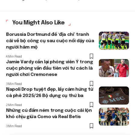
You Might Also Like
Borussia Dortmund để ‘địa chỉ’ tranh
cãi về bộ công cụ sau cuộc nổi dậy của
người hâm mộ
4 Min Read
Jamie Vardy cắn lại phóng viên Ý trong
cuộc phỏng vấn đầu tiên với tư cách là
người chơi Cremonese
3 Min Read
Napoli Drop tuyệt đẹp, lấy cảm hứng từ
cà phê 2025/26 Bộ dụng cụ thứ ba
2 Min Read
Những cú đấm ném trong cuộc cãi lộn
khó chịu giữa Como và Real Betis
3 Min Read