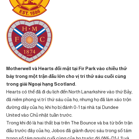
Motherwell và Hearts đối mặt tại Fir Park vào chiều thứ
bảy trong một trận đấu lớn cho vị trí thứ sáu cuối cùng
trong giải Ngoại hạng Scotland.
Hearts có thể đã đi du lịch đến North Lanarkshire vào thứ Bảy,
đã niêm phong vị trí thứ sáu của họ, nhưng họ đã làm xáo trộn
đường dây của họ, khi họ bị đánh 0-1 tại nhà tại Dundee
United vào Chủ nhật tuần trước.
Trong khi đó là hai thất bại trên The Bounce và ba từ bốn trận
đấu trước đây của họ, Jobos đã giành được sáu trong số tám
trong số tám người cuối cùng của họ trước đó (W6-D1-L1) và