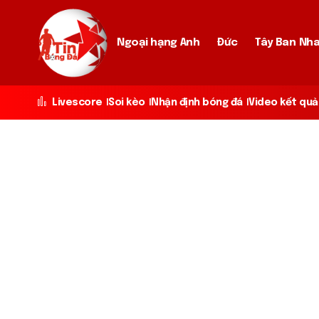
Ngoại hạng Anh
Đức
Tây Ban Nh
Livescore
Soi kèo
Nhận định bóng đá
Video kết quả