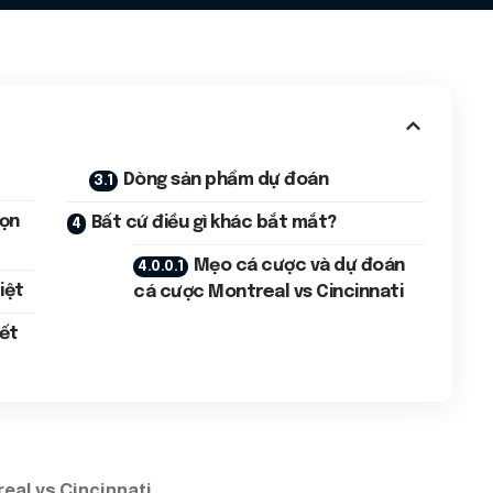
Dòng sản phẩm dự đoán
họn
Bất cứ điều gì khác bắt mắt?
Mẹo cá cược và dự đoán
iệt
cá cược Montreal vs Cincinnati
iết
eal vs Cincinnati