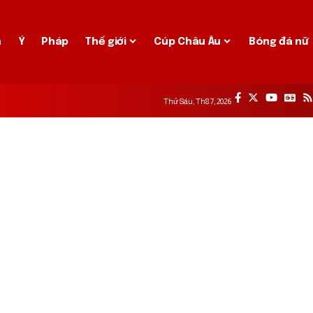
a
Ý
Pháp
Thế giới
Cúp Châu Âu
Bóng đá nữ
Thứ Sáu, Th8 7, 2026