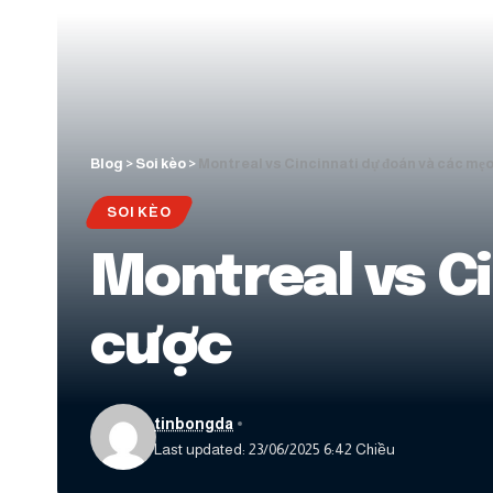
Blog
>
Soi kèo
>
Montreal vs Cincinnati dự đoán và các mẹo
SOI KÈO
Montreal vs C
cược
tinbongda
Last updated: 23/06/2025 6:42 Chiều