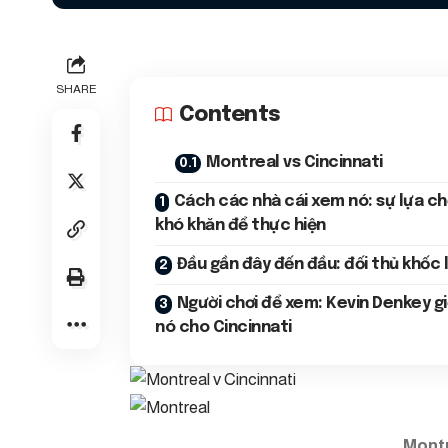
SHARE
Contents
Montreal vs Cincinnati
Cách các nhà cái xem nó: sự lựa c
khó khăn để thực hiện
Đầu gần đây đến đầu: đối thủ khốc l
Người chơi để xem: Kevin Denkey g
nó cho Cincinnati
Montr