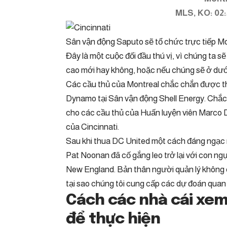
MLS, KO: 02:
Sân vận động Saputo sẽ tổ chức trực tiếp Mon
Đây là một cuộc đối đầu thú vị, vì chúng ta s
cao mới hay không, hoặc nếu chúng sẽ ở dưới
Các cầu thủ của Montreal chắc chắn được thú
Dynamo tại Sân vận động Shell Energy. Chắc
cho các cầu thủ của Huấn luyện viên Marco D
của Cincinnati.
Sau khi thua DC United một cách đáng ngạc n
Pat Noonan đã cố gắng leo trở lại với con ng
New England. Bản thân người quản lý không có 
tại sao chúng tôi cung cấp các dự đoán quan 
Cách các nhà cái xem
để thực hiện