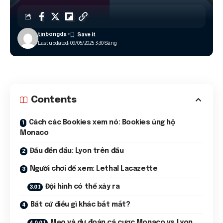
tinbongda
Last updated: 09/05/2025 3:30 Sáng
Contents
Cách các Bookies xem nó: Bookies ủng hộ
Monaco
Đầu đến đầu: Lyon trên đầu
Người chơi để xem: Lethal Lacazette
Đội hình có thể xảy ra
Bất cứ điều gì khác bắt mắt?
Mẹo và dự đoán cá cược Monaco vs Lyon