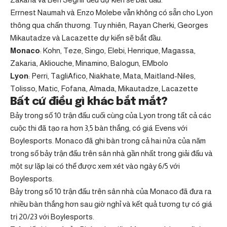
Errnest Naumah và Enzo Molebe vẫn không có sẵn cho Lyon
thông qua chấn thương. Tuy nhiên, Rayan Cherki, Georges
Mikautadze và Lacazette dự kiến ​​sẽ bắt đầu.
Monaco
: Kohn, Teze, Singo, Elebi, Henrique, Magassa,
Zakaria, Akliouche, Minamino, Balogun, EMbolo
Lyon
: Perri, TagliAfico, Niakhate, Mata, Maitland-Niles,
Tolisso, Matic, Fofana, Almada, Mikautadze, Lacazette
Bất cứ điều gì khác bắt mắt?
Bảy trong số 10 trận đấu cuối cùng của Lyon trong tất cả các
cuộc thi đã tạo ra hơn 3,5 bàn thắng, có giá Evens với
Boylesports. Monaco đã ghi bàn trong cả hai nửa của năm
trong số bảy trận đấu trên sân nhà gần nhất trong giải đấu và
một sự lặp lại có thể được xem xét vào ngày 6/5 với
Boylesports.
Bảy trong số 10 trận đấu trên sân nhà của Monaco đã đưa ra
nhiều bàn thắng hơn sau giờ nghỉ và kết quả tương tự có giá
trị 20/23 với Boylesports.