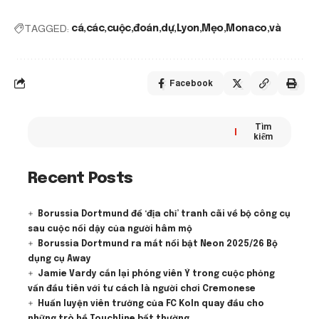
TAGGED:
cá
các
cuộc
đoán
dự
Lyon
Mẹo
Monaco
và
Facebook
Tìm
kiếm
Recent Posts
Borussia Dortmund để ‘địa chỉ’ tranh cãi về bộ công cụ
sau cuộc nổi dậy của người hâm mộ
Borussia Dortmund ra mắt nổi bật Neon 2025/26 Bộ
dụng cụ Away
Jamie Vardy cắn lại phóng viên Ý trong cuộc phỏng
vấn đầu tiên với tư cách là người chơi Cremonese
Huấn luyện viên trưởng của FC Koln quay đầu cho