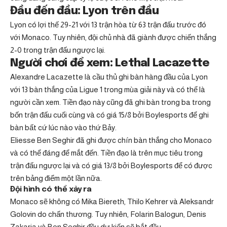
Đầu đến đầu: Lyon trên đầu
Lyon có lợi thế 29-21 với 13 trận hòa từ 63 trận đấu trước đó
với Monaco. Tuy nhiên, đội chủ nhà đã giành được chiến thắng
2-0 trong trận đấu ngược lại.
Người chơi để xem: Lethal Lacazette
Alexandre Lacazette là cầu thủ ghi bàn hàng đầu của Lyon
với 13 bàn thắng của Ligue 1 trong mùa giải này và có thể là
người cần xem. Tiền đạo này cũng đã ghi bàn trong ba trong
bốn trận đấu cuối cùng và có giá 15/8 bởi Boylesports để ghi
bàn bất cứ lúc nào vào thứ Bảy.
Eliesse Ben Seghir đã ghi được chín bàn thắng cho Monaco
và có thể đáng để mắt đến. Tiền đạo là trên mục tiêu trong
trận đấu ngược lại và có giá 13/8 bởi Boylesports để có được
trên bảng điểm một lần nữa.
Đội hình có thể xảy ra
Monaco sẽ không có Mika Biereth, Thilo Kehrer và Aleksandr
Golovin do chấn thương. Tuy nhiên, Folarin Balogun, Denis
Zakaria và Ben Seghir đều dự kiến ​​sẽ bắt đầu.