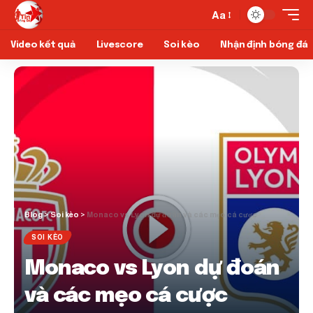
Aa
Video kết quả
Livescore
Soi kèo
Nhận định bóng đá
Blog
>
Soi kèo
>
Monaco vs Lyon dự đoán và các mẹo cá cược
SOI KÈO
Monaco vs Lyon dự đoán
và các mẹo cá cược