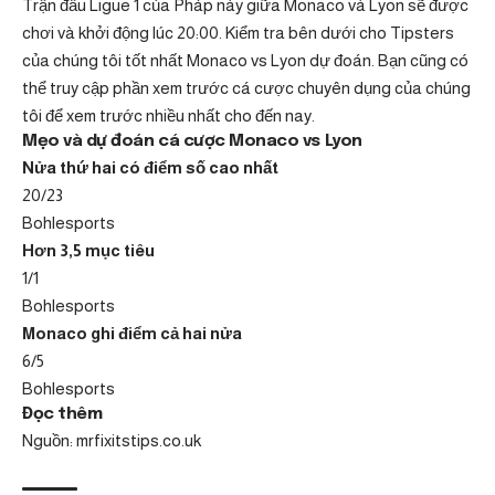
Trận đấu Ligue 1 của Pháp này giữa Monaco và Lyon sẽ được
chơi và khởi động lúc 20:00. Kiểm tra bên dưới cho Tipsters
của chúng tôi tốt nhất Monaco vs Lyon dự đoán. Bạn cũng có
thể truy cập phần xem trước cá cược chuyên dụng của chúng
tôi để xem trước nhiều nhất cho đến nay.
Mẹo và dự đoán cá cược Monaco vs Lyon
Nửa thứ hai có điểm số cao nhất
20/23
Bohlesports
Hơn 3,5 mục tiêu
1/1
Bohlesports
Monaco ghi điểm cả hai nửa
6/5
Bohlesports
Đọc thêm
Nguồn: mrfixitstips.co.uk