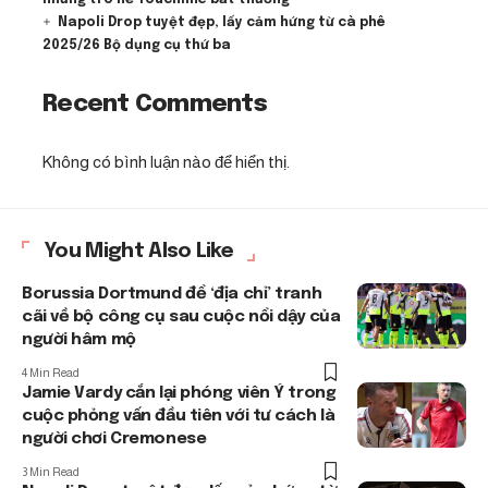
những trò hề Touchline bất thường
Napoli Drop tuyệt đẹp, lấy cảm hứng từ cà phê
2025/26 Bộ dụng cụ thứ ba
Recent Comments
Không có bình luận nào để hiển thị.
You Might Also Like
Borussia Dortmund để ‘địa chỉ’ tranh
cãi về bộ công cụ sau cuộc nổi dậy của
người hâm mộ
4 Min Read
Jamie Vardy cắn lại phóng viên Ý trong
cuộc phỏng vấn đầu tiên với tư cách là
người chơi Cremonese
3 Min Read