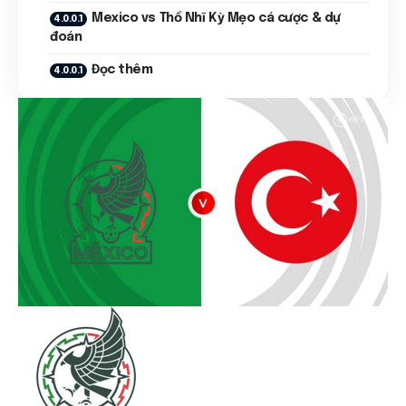
Mexico vs Thổ Nhĩ Kỳ Mẹo cá cược & dự
đoán
Đọc thêm