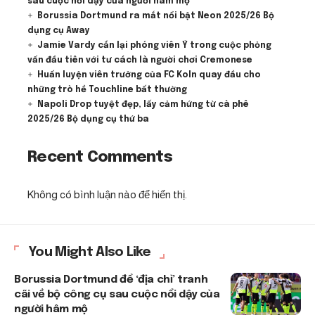
sau cuộc nổi dậy của người hâm mộ
Borussia Dortmund ra mắt nổi bật Neon 2025/26 Bộ
dụng cụ Away
Jamie Vardy cắn lại phóng viên Ý trong cuộc phỏng
vấn đầu tiên với tư cách là người chơi Cremonese
Huấn luyện viên trưởng của FC Koln quay đầu cho
những trò hề Touchline bất thường
Napoli Drop tuyệt đẹp, lấy cảm hứng từ cà phê
2025/26 Bộ dụng cụ thứ ba
Recent Comments
Không có bình luận nào để hiển thị.
You Might Also Like
Borussia Dortmund để ‘địa chỉ’ tranh
cãi về bộ công cụ sau cuộc nổi dậy của
người hâm mộ