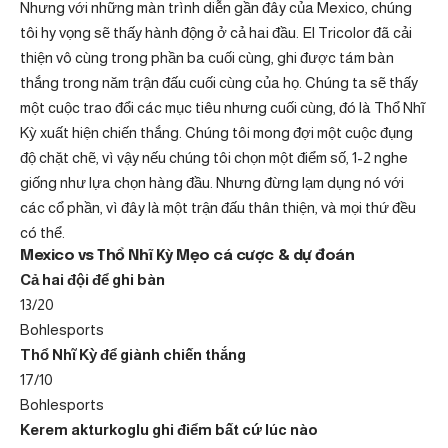
Nhưng với những màn trình diễn gần đây của Mexico, chúng
tôi hy vọng sẽ thấy hành động ở cả hai đầu. El Tricolor đã cải
thiện vô cùng trong phần ba cuối cùng, ghi được tám bàn
thắng trong năm trận đấu cuối cùng của họ. Chúng ta sẽ thấy
một cuộc trao đổi các mục tiêu nhưng cuối cùng, đó là Thổ Nhĩ
Kỳ xuất hiện chiến thắng. Chúng tôi mong đợi một cuộc đụng
độ chặt chẽ, vì vậy nếu chúng tôi chọn một điểm số, 1-2 nghe
giống như lựa chọn hàng đầu. Nhưng đừng lạm dụng nó với
các cổ phần, vì đây là một trận đấu thân thiện, và mọi thứ đều
có thể.
Mexico vs Thổ Nhĩ Kỳ Mẹo cá cược & dự đoán
Cả hai đội để ghi bàn
13/20
Bohlesports
Thổ Nhĩ Kỳ để giành chiến thắng
17/10
Bohlesports
Kerem akturkoglu ghi điểm bất cứ lúc nào