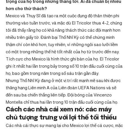
trọng của họ trong những tháng tới. Ai đã chuẩn bị nhiều
hơn cho thử thách?
Mexico và Thụy Sĩ đã tạo ra một cuộc đụng độ thân thiện phi
thường vào tuần trước, và mặc dù El Tricolor thua 4-2, chúng
tôi đã thấy rằng họ có khả năng thách thức các đội mạnh hơn
nhiều trên giấy tờ. Đánh bại Thổ Nhĩ Kỳ có thể chứng minh
thậm chí còn khó hơn, tuy nhiên, vì những ngôi sao lưỡi liềm
có một trong những thế hệ tốt nhất của họ từ trước đến nay.
Tích cực cho Mexico là hình thức ghi bàn của họ. El Tricolor
ghi ít nhất hai lần trong bảy trong số 10 trận đấu cuối cùng của
họ, bao gồm trong năm trong số sáu trận gần đây.
Nhưng Thổ Nhĩ Kỳ đang ở một vị trí rất mạnh mẽ sau khi được
thăng hạng Liên minh A của Liên đoàn UEFA Nations và sẽ
đến sau ba chiến thắng liên tiếp. Đội bóng của Vincenzo
Montella chỉ thua hai lần trong 10 trận đấu cuối cùng của họ.
Cách các nhà cái xem nó: các máy
chủ tượng trưng với lợi thế tối thiểu
Các nhà cái thực sự mang lại cho Mexico lợi thế cá cược, mặc