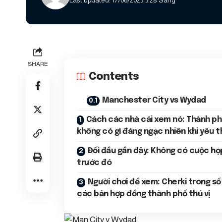
Last updated: 17/06/2025 3:28 Sáng
SHARE
Contents
Manchester City vs Wydad
Cách các nhà cái xem nó: Thành p
không có gì đáng ngạc nhiên khi yêu t
Đối đầu gần đây: Không có cuộc họ
trước đó
Người chơi để xem: Cherki trong số
các bản hợp đồng thành phố thú vị