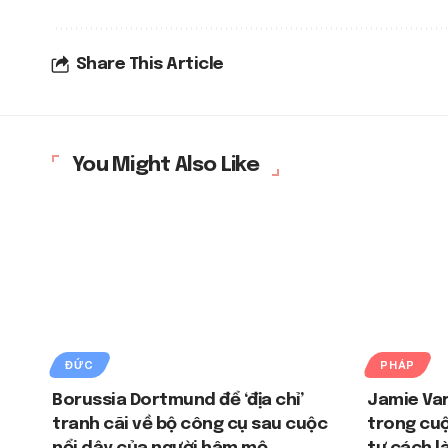
Share This Article
You Might Also Like
ĐỨC
PHÁP
Borussia Dortmund để ‘địa chỉ’
Jamie Var
tranh cãi về bộ công cụ sau cuộc
trong cuộ