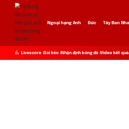
Ngoại hạng Anh
Đức
Tây Ban Nh
Livescore
Soi kèo
Nhận định bóng đá
Video kết quả