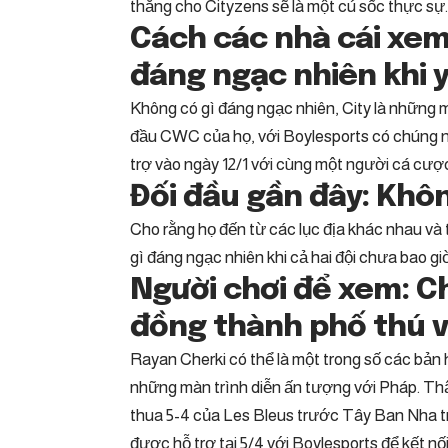
thắng cho Cityzens sẽ là một cú sốc thực sự.
Cách các nhà cái xem
đáng ngạc nhiên khi 
Không có gì đáng ngạc nhiên, City là những 
đầu CWC của họ, với Boylesports có chúng ng
trợ vào ngày 12/1 với cùng một người cá cược
Đối đầu gần đây: Khô
Cho rằng họ đến từ các lục địa khác nhau và 
gì đáng ngạc nhiên khi cả hai đội chưa bao gi
Người chơi để xem: C
đồng thành phố thú v
Rayan Cherki có thể là một trong số các bản
những màn trình diễn ấn tượng với Pháp. Thật
thua 5-4 của Les Bleus trước Tây Ban Nha t
được hỗ trợ tại 5/4 với Boylesports để kết nối