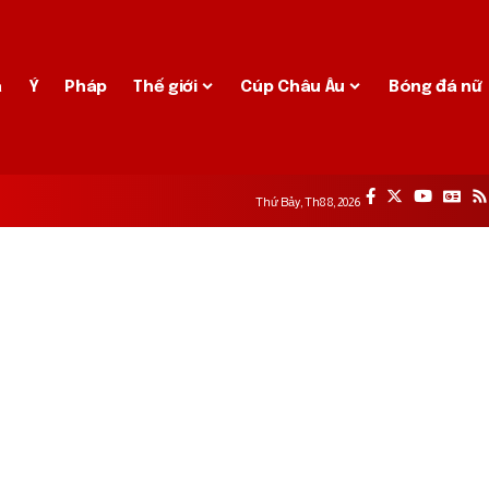
a
Ý
Pháp
Thế giới
Cúp Châu Âu
Bóng đá nữ
Thứ Bảy, Th8 8, 2026