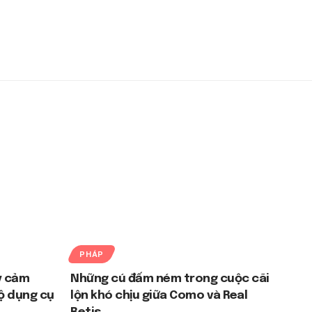
PHÁP
y cảm
Những cú đấm ném trong cuộc cãi
ộ dụng cụ
lộn khó chịu giữa Como và Real