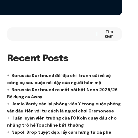
Tìm
kiếm
Recent Posts
Borussia Dortmund để ‘địa chỉ’ tranh cãi về bộ
công cụ sau cuộc nổi dậy của người hâm mộ
Borussia Dortmund ra mắt nổi bật Neon 2025/26
Bộ dụng cụ Away
Jamie Vardy cắn lại phóng viên Ý trong cuộc phỏng
vấn đầu tiên với tư cách là người chơi Cremonese
Huấn luyện viên trưởng của FC Koln quay đầu cho
những trò hề Touchline bất thường
Napoli Drop tuyệt đẹp, lấy cảm hứng từ cà phê