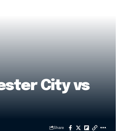
ster City vs
Share