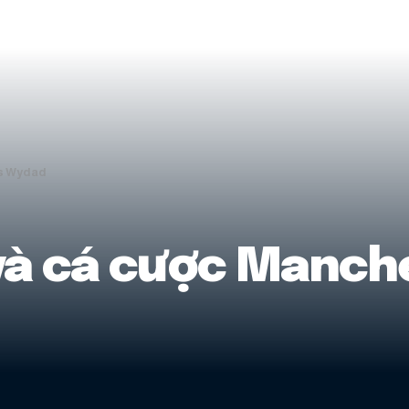
vs Wydad
à cá cược Manche