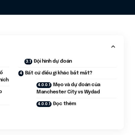
Đội hình dự đoán
hố
Bất cứ điều gì khác bắt mắt?
hích
Mẹo và dự đoán của
p
Manchester City vs Wydad
Đọc thêm