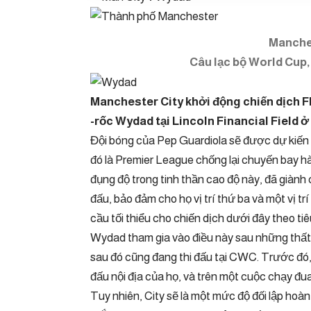
Manche
Câu lạc bộ World Cup, 
Manchester City khởi động chiến dịch F
-rốc Wydad tại Lincoln Financial Field ở
Đội bóng của Pep Guardiola sẽ được dự kiến ​
đó là Premier League chống lại chuyến bay 
đụng độ trong tinh thần cao độ này, đã giành 
đấu, bảo đảm cho họ vị trí thứ ba và một vị 
cầu tối thiểu cho chiến dịch dưới đây theo t
Wydad tham gia vào điều này sau những thất bại
sau đó cũng đang thi đấu tại CWC. Trước đó, 
đấu nội địa của họ, và trên một cuộc chạy đua
Tuy nhiên, City sẽ là một mức độ đối lập hoàn