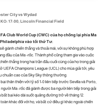
ster City vs Wydad
KO: 17:00, Lincoln Financial Field
IFA Club World Cup (CWC) của họ chống lại phía Ma
 Philadelphia vào tối thứ Tư.
​sẽ giành chiến thắng và thoải mái, với sự không phù hợp
hàng đầu của Ma -rốc. Thành phố cũng tham gia vào cuộc
chiến thắng trong hai trận đấu cuối cùng của họ trong giải
trí ở UEFA Champions League (UCL) cho mùa giải tới, yêu
iêu chuẩn cao của Sky Sky thông thường.
 thân thiện với tỷ số 1-0 liên tiếp trước Sevilla và Porto,
người Ma -rốc đã giành được ba người liên tiếp trong giải
 bất bại kéo dài suốt quãng đường trở về tháng 12.
 toàn khác đối với họ, và bất cứ điều gì khác ngoài chiến