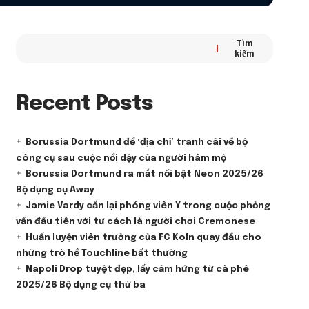
Tìm
kiếm
Recent Posts
Borussia Dortmund để ‘địa chỉ’ tranh cãi về bộ
công cụ sau cuộc nổi dậy của người hâm mộ
Borussia Dortmund ra mắt nổi bật Neon 2025/26
Bộ dụng cụ Away
Jamie Vardy cắn lại phóng viên Ý trong cuộc phỏng
vấn đầu tiên với tư cách là người chơi Cremonese
Huấn luyện viên trưởng của FC Koln quay đầu cho
những trò hề Touchline bất thường
Napoli Drop tuyệt đẹp, lấy cảm hứng từ cà phê
2025/26 Bộ dụng cụ thứ ba