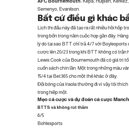
AFC Bournemouth:
Kepa, Huijsen, Kerkez,
Semenyo, Evanilson.
Bất cứ điều gì khác b
Lịch thi đấu này đã tạo ra rất nhiều hồi hộp
trong bốn trong năm cuộc họp gần đây. Hàng
lý do tại sao BTT chỉ trả 4/7 với Boylesports
cược lên 20/23 trong khi BTT không có trận 
Lewis Cook của Bournemouth đã có giá trị tốt
cuốn sách chín lần. Một trong những màu vàn
15/4 tại Bet365 cho một thẻ khác ở đây.
Đội bóng của Iraola thường đi vì vậy tôi thích
trong hiệp một.
Mẹo cá cược và dự đoán cá cược Manch
BTTS và không rút thăm
6/5
Bohlesports