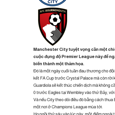
Manchester City tuyệt vọng cần một ch
cuộc đụng độ Premier League này để ngă
biến thành một thảm họa.
Đó là một ngày cuối tuần đau thương cho đội
kết FA Cup trước Crystal Palace mà còn rời 
Guardiola sẽ kết thúc chiến dịch mà không cầ
0 trước Eagles tại Wembley vào thứ Bảy, với
Và nếu City theo dõi điều đó bằng cách thua 
một nơi ở Champions League mùa tới.
Họ ngồi thứ sáu vào lúc này, một điểm ngoài t