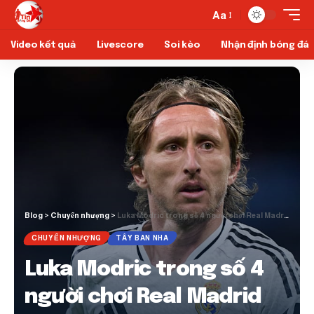
Aa
Video kết quả
Livescore
Soi kèo
Nhận định bóng đá
Blog
>
Chuyển nhượng
>
Luka Modric trong số 4 người chơi Real Madrid có nguy cơ thoát khỏi mùa hè
CHUYỂN NHƯỢNG
TÂY BAN NHA
Luka Modric trong số 4
người chơi Real Madrid