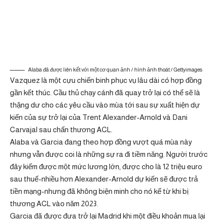
Alaba đã được liên kết với một cơ quan ảnh / hình ảnh thoát / Gettyimages
Vazquez là một cựu chiến binh phục vụ lâu dài có hợp đồng
gần kết thúc. Cầu thủ chạy cánh đã quay trở lại có thể sẽ là
thặng dư cho các yêu cầu vào mùa tới sau sự xuất hiện dự
kiến ​​của sự trở lại của Trent Alexander-Arnold và Dani
Carvajal sau chấn thương ACL.
Alaba và Garcia đang theo hợp đồng vượt quá mùa này
nhưng vẫn được coi là những sự ra đi tiềm năng. Người trước
đây kiếm được một mức lương lớn, được cho là 12 triệu euro
sau thuế-nhiều hơn Alexander-Arnold dự kiến ​​sẽ được trả
tiền mạng-nhưng đã không biện minh cho nó kể từ khi bị
thương ACL vào năm 2023.
Garcia đã được đưa trở lại Madrid khi một điều khoản mua lại