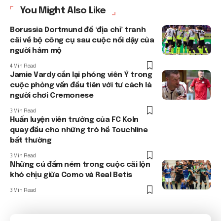
You Might Also Like
Borussia Dortmund để ‘địa chỉ’ tranh
cãi về bộ công cụ sau cuộc nổi dậy của
người hâm mộ
4 Min Read
Jamie Vardy cắn lại phóng viên Ý trong
cuộc phỏng vấn đầu tiên với tư cách là
người chơi Cremonese
3 Min Read
Huấn luyện viên trưởng của FC Koln
quay đầu cho những trò hề Touchline
bất thường
3 Min Read
Những cú đấm ném trong cuộc cãi lộn
khó chịu giữa Como và Real Betis
3 Min Read