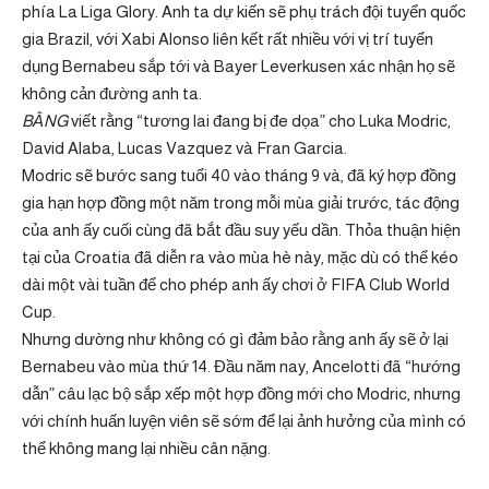
phía La Liga Glory. Anh ta dự kiến ​​sẽ phụ trách đội tuyển quốc
gia Brazil, với Xabi Alonso liên kết rất nhiều với vị trí tuyển
dụng Bernabeu sắp tới và Bayer Leverkusen xác nhận họ sẽ
không cản đường anh ta.
BẰNG
viết rằng “tương lai đang bị đe dọa” cho Luka Modric,
David Alaba, Lucas Vazquez và Fran Garcia.
Modric sẽ bước sang tuổi 40 vào tháng 9 và, đã ký hợp đồng
gia hạn hợp đồng một năm trong mỗi mùa giải trước, tác động
của anh ấy cuối cùng đã bắt đầu suy yếu dần. Thỏa thuận hiện
tại của Croatia đã diễn ra vào mùa hè này, mặc dù có thể kéo
dài một vài tuần để cho phép anh ấy chơi ở FIFA Club World
Cup.
Nhưng dường như không có gì đảm bảo rằng anh ấy sẽ ở lại
Bernabeu vào mùa thứ 14. Đầu năm nay, Ancelotti đã “hướng
dẫn” câu lạc bộ sắp xếp một hợp đồng mới cho Modric, nhưng
với chính huấn luyện viên sẽ sớm để lại ảnh hưởng của mình có
thể không mang lại nhiều cân nặng.