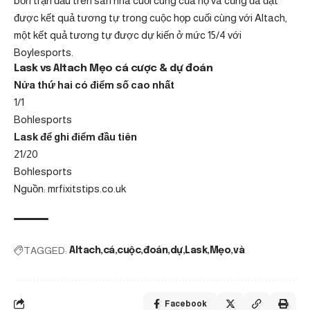
bốn trận đấu trên sân nhà cuối cùng của họ và cũng đã đạt
được kết quả tương tự trong cuộc họp cuối cùng với Altach,
một kết quả tương tự được dự kiến ​​ở mức 15/4 với
Boylesports.
Lask vs Altach Mẹo cá cược & dự đoán
Nửa thứ hai có điểm số cao nhất
1/1
Bohlesports
Lask để ghi điểm đầu tiên
21/20
Bohlesports
Nguồn: mrfixitstips.co.uk
TAGGED:
Altach
cá
cuộc
đoán
dự
Lask
Mẹo
và
Facebook