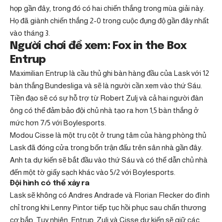
họp gần đây, trong đó có hai chiến thắng trong mùa giải này.
Họ đã giành chiến thắng 2-0 trong cuộc đụng độ gần đây nhất
vào tháng 3.
Người chơi để xem: Fox in the Box
Entrup
Maximilian Entrup là cầu thủ ghi bàn hàng đầu của Lask với 12
bàn thắng Bundesliga và sẽ là người cần xem vào thứ Sáu.
Tiền đạo sẽ có sự hỗ trợ từ Robert Zulj và cả hai người đàn
ông có thể đảm bảo đội chủ nhà tạo ra hơn 1,5 bàn thắng ở
mức hơn 7/5 với Boylesports.
Modou Cisse là một trụ cột ở trung tâm của hàng phòng thủ
Lask đã đóng cửa trong bốn trận đấu trên sân nhà gần đây.
Anh ta dự kiến ​​sẽ bắt đầu vào thứ Sáu và có thể dẫn chủ nhà
đến một tờ giấy sạch khác vào 5/2 với Boylesports.
Đội hình có thể xảy ra
Lask sẽ không có Andres Andrade và Florian Flecker do đình
chỉ trong khi Lenny Pintor tiếp tục hồi phục sau chấn thương
cơ bắp. Tuy nhiên, Entrup, Zulj và Cisse dự kiến ​​sẽ giữ các