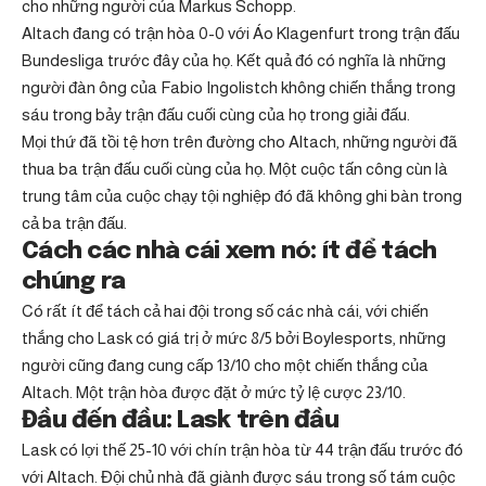
cho những người của Markus Schopp.
Altach đang có trận hòa 0-0 với Áo Klagenfurt trong trận đấu
Bundesliga trước đây của họ. Kết quả đó có nghĩa là những
người đàn ông của Fabio Ingolistch không chiến thắng trong
sáu trong bảy trận đấu cuối cùng của họ trong giải đấu.
Mọi thứ đã tồi tệ hơn trên đường cho Altach, những người đã
thua ba trận đấu cuối cùng của họ. Một cuộc tấn công cùn là
trung tâm của cuộc chạy tội nghiệp đó đã không ghi bàn trong
cả ba trận đấu.
Cách các nhà cái xem nó: ít để tách
chúng ra
Có rất ít để tách cả hai đội trong số các nhà cái, với chiến
thắng cho Lask có giá trị ở mức 8/5 bởi Boylesports, những
người cũng đang cung cấp 13/10 cho một chiến thắng của
Altach. Một trận hòa được đặt ở mức tỷ lệ cược 23/10.
Đầu đến đầu: Lask trên đầu
Lask có lợi thế 25-10 với chín trận hòa từ 44 trận đấu trước đó
với Altach. Đội chủ nhà đã giành được sáu trong số tám cuộc