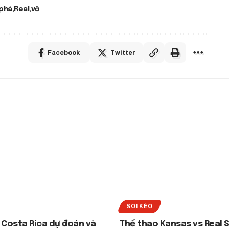
phá
Real
vỡ
Facebook
Twitter
SOI KÈO
 Costa Rica dự đoán và
Thể thao Kansas vs Real S