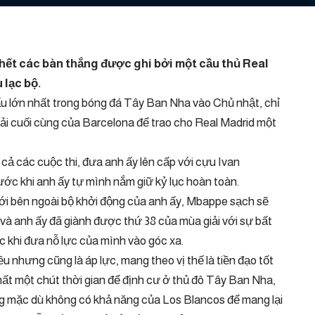
hết các bàn thắng được ghi bởi một cầu thủ Real
 lạc bộ.
hấu lớn nhất trong bóng đá Tây Ban Nha vào Chủ nhật, chỉ
ải cuối cùng của Barcelona để trao cho Real Madrid một
cả các cuộc thi, đưa anh ấy lên cấp với cựu Ivan
ước khi anh ấy tự mình nắm giữ kỷ lục hoàn toàn.
với bên ngoài bộ khởi động của anh ấy, Mbappe sạch sẽ
à anh ấy đã giành được thứ 38 của mùa giải với sự bất
 khi đưa nỗ lực của mình vào góc xa.
 nhưng cũng là áp lực, mang theo vị thế là tiền đạo tốt
mất một chút thời gian để định cư ở thủ đô Tây Ban Nha,
ng mặc dù không có khả năng của Los Blancos để mang lại