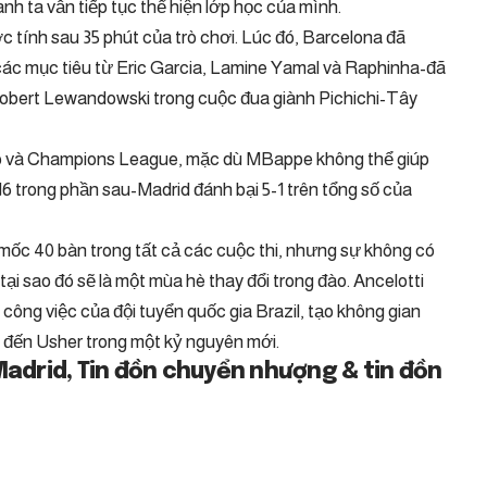
anh ta vẫn tiếp tục thể hiện lớp học của mình.
tính sau 35 phút của trò chơi. Lúc đó, Barcelona đã
các mục tiêu từ Eric Garcia, Lamine Yamal và Raphinha-đã
Robert Lewandowski trong cuộc đua giành Pichichi-Tây
up và Champions League, mặc dù MBappe không thể giúp
6 trong phần sau-Madrid đánh bại 5-1 trên tổng số của
 mốc 40 bàn trong tất cả các cuộc thi, nhưng sự không có
tại sao đó sẽ là một mùa hè thay đổi trong đào. Ancelotti
ng việc của đội tuyển quốc gia Brazil, tạo không gian
 đến Usher trong một kỷ nguyên mới.
Madrid, Tin đồn chuyển nhượng & tin đồn