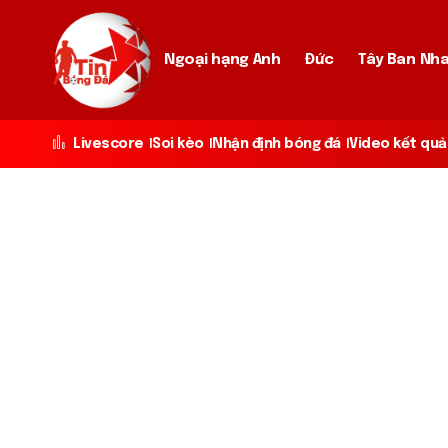
Ngoại hạng Anh
Đức
Tây Ban Nh
Livescore
Soi kèo
Nhận định bóng đá
Video kết quả