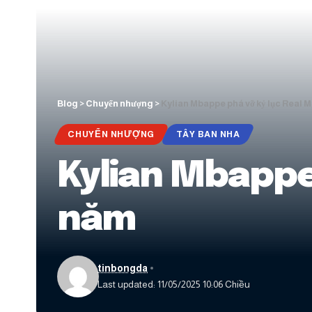
Blog
>
Chuyển nhượng
>
Kylian Mbappe phá vỡ kỷ lục Real 
CHUYỂN NHƯỢNG
TÂY BAN NHA
Kylian Mbappe
năm
tinbongda
Last updated: 11/05/2025 10:06 Chiều