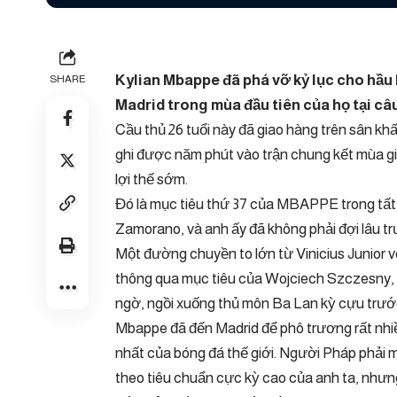
Kylian Mbappe đã phá vỡ kỷ lục cho hầu 
SHARE
Madrid trong mùa đầu tiên của họ tại câu
Cầu thủ 26 tuổi này đã giao hàng trên sân k
ghi được năm phút vào trận chung kết mùa gi
lợi thế sớm.
Đó là mục tiêu thứ 37 của MBAPPE trong tất 
Zamorano, và anh ấy đã không phải đợi lâu tr
Một đường chuyền to lớn từ Vinicius Junior 
thông qua mục tiêu của Wojciech Szczesny, v
ngờ, ngồi xuống thủ môn Ba Lan kỳ cựu trước
Mbappe đã đến Madrid để phô trương rất nhiều
nhất của bóng đá thế giới. Người Pháp phải 
theo tiêu chuẩn cực kỳ cao của anh ta, như