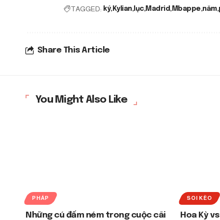
TAGGED:
ký
Kylian
lục
Madrid
Mbappe
năm
Share This Article
You Might Also Like
PHÁP
SOI KÈO
Những cú đấm ném trong cuộc cãi
Hoa Kỳ vs