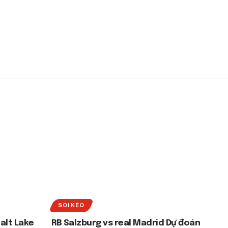
SOI KÈO
alt Lake
RB Salzburg vs real Madrid Dự đoán