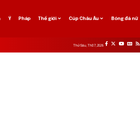
a
Ý
Pháp
Thế giới
Cúp Châu Âu
Bóng đá nữ
Thứ Sáu, Th8 7, 2026