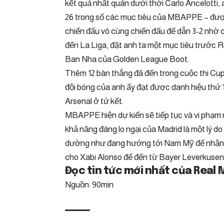
kết quả nhất quán dưới thời Carlo Ancelotti, 
26 trong số các mục tiêu của MBAPPE – được 
chiến đấu vô cùng chiến đấu để dẫn 3-2 nhờ 
đến La Liga, đặt anh ta một mục tiêu trước 
Ban Nha của Golden League Boot.
Thêm 12 bàn thắng đã đến trong cuộc thi C
đội bóng của anh ấy đạt được danh hiệu thứ 1
Arsenal ở tứ kết.
MBAPPE hiện dự kiến ​​sẽ tiếp tục và vi phạm
khả năng đáng lo ngại của Madrid là một lý do 
dường như đang hướng tới Nam Mỹ để nhận cô
cho Xabi Alonso để đến từ Bayer Leverkusen
Đọc tin tức mới nhất của Real 
Nguồn: 90min