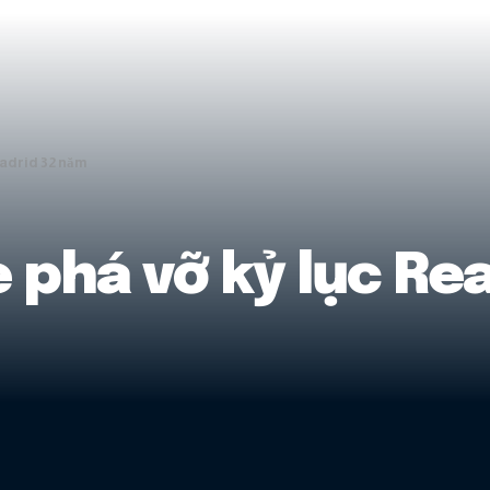
Madrid 32 năm
 phá vỡ kỷ lục Re