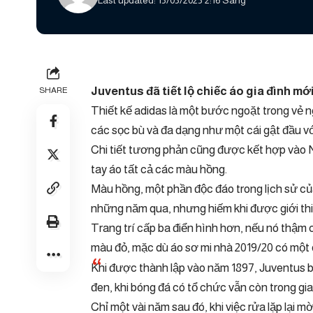
Last updated: 15/05/2025 2:16 Sáng
Juventus đã tiết lộ chiếc áo gia đình mớ
SHARE
Thiết kế adidas là một bước ngoặt trong vẻ n
các sọc bù và đa dạng như một cái gật đầu với
Chi tiết tương phản cũng được kết hợp vào Ne
tay áo tất cả các màu hồng.
Màu hồng, một phần độc đáo trong lịch sử của
những năm qua, nhưng hiếm khi được giới thiệ
Trang trí cấp ba điển hình hơn, nếu nó thậm
màu đỏ, mặc dù áo sơ mi nhà 2019/20 có một 
Khi được thành lập vào năm 1897, Juventus 
đen, khi bóng đá có tổ chức vẫn còn trong gia
Chỉ một vài năm sau đó, khi việc rửa lặp lại 