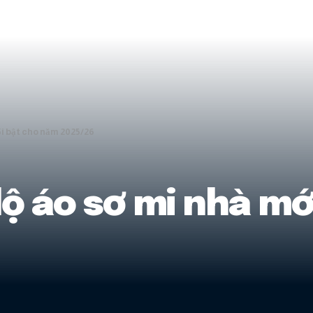
ổi bật cho năm 2025/26
lộ áo sơ mi nhà mớ