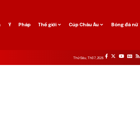
a
Ý
Pháp
Thế giới
Cúp Châu Âu
Bóng đá nữ
Thứ Sáu, Th8 7, 2026