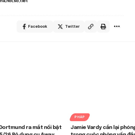
ha
nơi
sở
tiết
Facebook
Twitter
PHÁP
Dortmund ra mắt nổi bật
Jamie Vardy cắn lại phóng
5/26 Bộ dụng cụ Away
trong cuộc phỏng vấn đầu