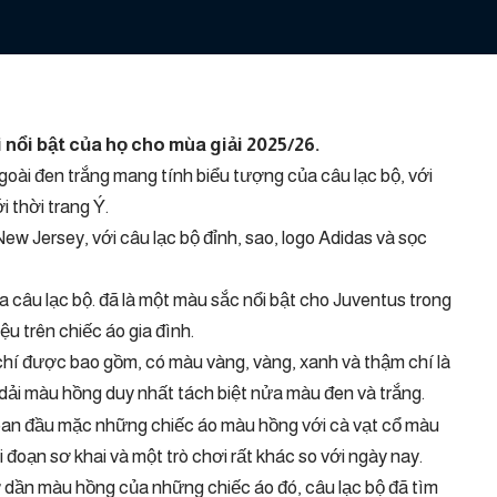
i nổi bật của họ cho mùa giải 2025/26.
goài đen trắng mang tính biểu tượng của câu lạc bộ, với
 thời trang Ý.
w Jersey, với câu lạc bộ đỉnh, sao, logo Adidas và sọc
 câu lạc bộ. đã là một màu sắc nổi bật cho Juventus trong
u trên chiếc áo gia đình.
 chí được bao gồm, có màu vàng, vàng, xanh và thậm chí là
dải màu hồng duy nhất tách biệt nửa màu đen và trắng.
ban đầu mặc những chiếc áo màu hồng với cà vạt cổ màu
i đoạn sơ khai và một trò chơi rất khác so với ngày nay.
mờ dần màu hồng của những chiếc áo đó, câu lạc bộ đã tìm