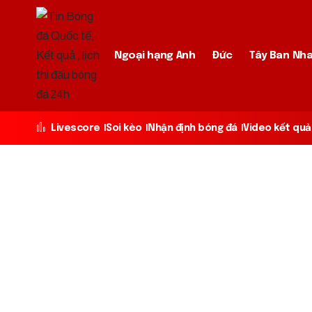
Ngoại hạng Anh
Đức
Tây Ban Nh
Livescore
Soi kèo
Nhận định bóng đá
Video kết quả