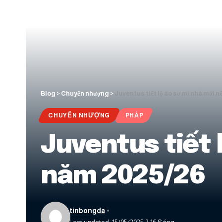
Blog
>
Chuyển nhượng
>
Juventus tiết lộ áo sơ mi nhà mới n
CHUYỂN NHƯỢNG
PHÁP
Juventus tiết 
năm 2025/26
tinbongda