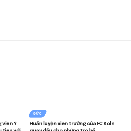
ĐỨC
 viên Ý
Huấn luyện viên trưởng của FC Koln
 tiên với
quay đầu cho những trò hề