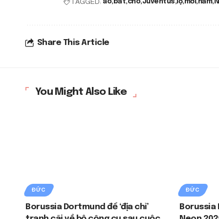
TAGGED:
áo
bất
cho
Juventus
lộ
mới
năm
N
Share This Article
You Might Also Like
ĐỨC
ĐỨC
Borussia Dortmund để ‘địa chỉ’
Borussia 
tranh cãi về bộ công cụ sau cuộc
Neon 202