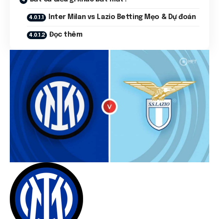
Inter Milan vs Lazio Betting Mẹo & Dự đoán
Đọc thêm