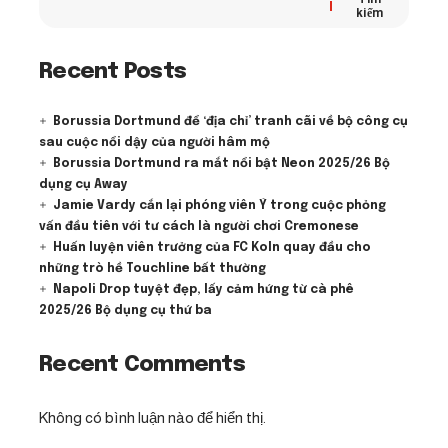
kiếm
Recent Posts
Borussia Dortmund để ‘địa chỉ’ tranh cãi về bộ công cụ
sau cuộc nổi dậy của người hâm mộ
Borussia Dortmund ra mắt nổi bật Neon 2025/26 Bộ
dụng cụ Away
Jamie Vardy cắn lại phóng viên Ý trong cuộc phỏng
vấn đầu tiên với tư cách là người chơi Cremonese
Huấn luyện viên trưởng của FC Koln quay đầu cho
những trò hề Touchline bất thường
Napoli Drop tuyệt đẹp, lấy cảm hứng từ cà phê
2025/26 Bộ dụng cụ thứ ba
Recent Comments
Không có bình luận nào để hiển thị.