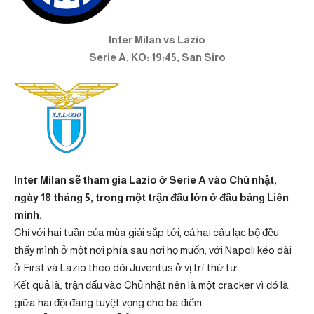
Inter Milan vs Lazio
Serie A, KO: 19:45, San Siro
Inter Milan sẽ tham gia Lazio ở Serie A vào Chủ nhật,
ngày 18 tháng 5, trong một trận đấu lớn ở đầu bảng Liên
minh.
Chỉ với hai tuần của mùa giải sắp tới, cả hai câu lạc bộ đều
thấy mình ở một nơi phía sau nơi họ muốn, với Napoli kéo dài
ở First và Lazio theo dõi Juventus ở vị trí thứ tư.
Kết quả là, trận đấu vào Chủ nhật nên là một cracker vì đó là
giữa hai đội đang tuyệt vọng cho ba điểm.