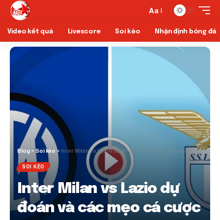
Aa
Video kết quả
Livescore
Soi kèo
Nhận định bóng đá
Blog
>
Soi kèo
>
Inter Milan vs Lazio dự đoán và các mẹo cá cược
SOI KÈO
Inter Milan vs Lazio dự
đoán và các mẹo cá cược