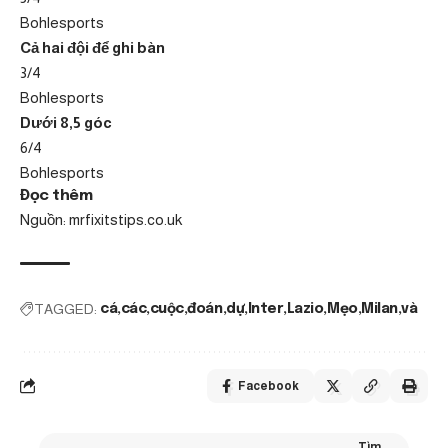
Bohlesports
Cả hai đội để ghi bàn
3/4
Bohlesports
Dưới 8,5 góc
6/4
Bohlesports
Đọc thêm
Nguồn: mrfixitstips.co.uk
TAGGED:
cá
các
cuộc
đoán
dự
Inter
Lazio
Mẹo
Milan
và
Facebook
Tìm