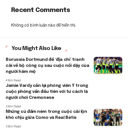
Recent Comments
Không có bình luận nào để hiển thị.
You Might Also Like
Borussia Dortmund để ‘địa chỉ’ tranh
cãi về bộ công cụ sau cuộc nổi dậy của
người hâm mộ
4 Min Read
Jamie Vardy cắn lại phóng viên Ý trong
cuộc phỏng vấn đầu tiên với tư cách là
người chơi Cremonese
3 Min Read
Những cú đấm ném trong cuộc cãi lộn
khó chịu giữa Como và Real Betis
3 Min Read