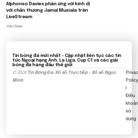
Alphonso Davies phản ứng với kinh dị
với chấn thương Jamal Musiala trên
LiveStream
3 Min Read
Tin bóng đá mới nhất
- Cập nhật liên tục các tin
tức
Ngoại hạng Anh
, La Liga, Cup C1 và các giải
bóng đá hàng đầu thế giới
© 2024
Tin Bóng Đá
.
Xổ số Trực tiếp
–
Xổ số Ngọc
Priva
Minh
.
Policy
|
Điều
khoản
sử
dụng