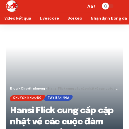
Aa
Video kết quả
Livescore
Soi kèo
Nhận định bóng đá
Blog
>
Chuyển nhượng
>
Hansi Flick cung cấp cập nhật về các cuộc đàm phán hợp đồng Barcelona
CHUYỂN NHƯỢNG
TÂY BAN NHA
Hansi Flick cung cấp cập
nhật về các cuộc đàm