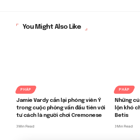
You Might Also Like
PHÁP
PHÁP
Jamie Vardy cắn lại phóng viên Ý
Những cú
trong cuộc phỏng vấn đầu tiên với
lộn khó c
tư cách là người chơi Cremonese
Betis
3 Min Read
3 Min Read