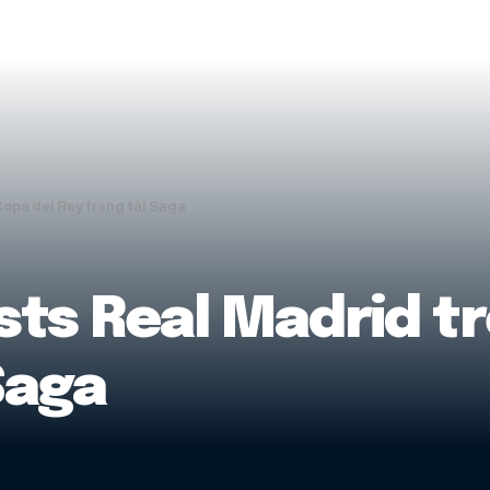
Copa del Rey trọng tài Saga
asts Real Madrid t
Saga