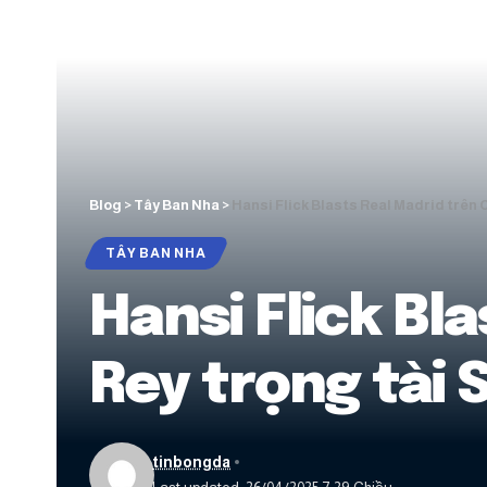
Blog
>
Tây Ban Nha
>
Hansi Flick Blasts Real Madrid trên 
TÂY BAN NHA
Hansi Flick Bl
Rey trọng tài 
tinbongda