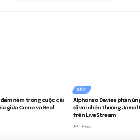
ĐỨC
 đấm ném trong cuộc cãi
Alphonso Davies phản ứng
hịu giữa Como và Real
dị với chấn thương Jamal
trên LiveStream
3 Min Read