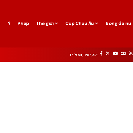
a
Ý
Pháp
Thế giới
Cúp Châu Âu
Bóng đá nữ
Thứ Sáu, Th8 7, 2026