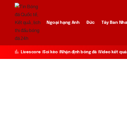
Ngoại hạng Anh
Đức
Tây Ban Nh
Livescore
Soi kèo
Nhận định bóng đá
Video kết quả