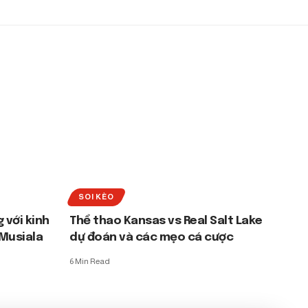
SOI KÈO
 với kinh
Thể thao Kansas vs Real Salt Lake
 Musiala
dự đoán và các mẹo cá cược
6 Min Read