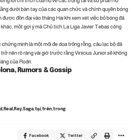
ững lời chỉ trích của họ về các trọng tài và sự phẫn nộ
bằng dưới bàn tay của các quan chức và chính quyền bóng
 được đồn đại vào tháng Hai khi xem xét việc bỏ bóng đá
khác, một gợi ý mà Chủ tịch La Liga Javier Tebas công
 chứng minh là một mối đe dọa trống rỗng, câu lạc bộ đã
trở nên rõ ràng vài giờ trước rằng Vinicius Junior sẽ không
đáng của Rodri.
lona, ​​Rumors & Gossip
d
Real
Rey
Saga
tại
trên
trong
Facebook
Twitter