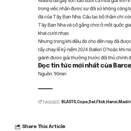
Madrid đã gây xôn xao suốt cả mùa giải với nh
trong việc nhận được sự đối xử không công 
đá của Tây Ban Nha. Câu lạc bộ thậm chí còn
Tây Ban Nha và cố gắng chơi ở một quốc gia 
khai cười nhạo.
Nhưng trong khi điều đó cho đến nay đã được
tẩy chay lễ kỷ niệm 2024 Ballon D’hoặc khi nó 
giành được giải thưởng trước đối thủ chính 
Đọc tin tức mới nhất của Barce
Nguồn: 90min
TAGGED:
BLASTS
Copa
Del
Flick
Hansi
Madri
Share This Article