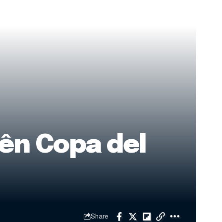
rên Copa del
Share