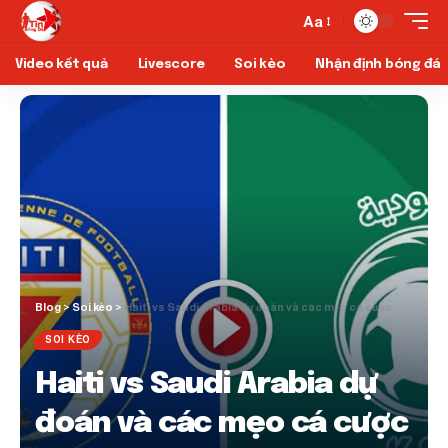
Aa
Video kết quả
Livescore
Soi kèo
Nhận định bóng đá
Blog
>
Soi kèo
>
Haiti vs Saudi Arabia dự đoán và các mẹo cá cược
SOI KÈO
Haiti vs Saudi Arabia dự
đoán và các mẹo cá cược