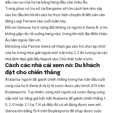
dấu cao su của họ tại bảng hàng đầu của châu Âu.
Trang phục có trụ sở tại Bergamo sẽ tìm cách làm như vậy
vào lúc đầu khi hỏi khi nào họ thực hiện chuyến đi đến sân vận
động Luigi Ferraris vào cuối tuần này.
Đối với Genova, họ ở vùng đất không có người ở Serie A, vì họ
không gặp rắc rối xuống hạng nào, trong khi một địa điểm châu
Âu nằm ngoài tầm với.
Đội bóng của Patrick Vieira sẽ tham gia vào trò chơi áp chót
của họ trong mùa giải ngoài một trận hòa 2-2 ấn tượng tại các
nhà lãnh đạo giải đấu Napoli vào Chủ nhật tuần trước.
Cách các nhà cái xem nó: Du khách
đặt cho chiến thắng
Atalanta-người đã giành chiến thắng trong hai trận đấu cuối
cùng của họ ở Serie A-là tỷ lệ cược được yêu thích 8/13 trên
Boylesports. Tuy nhiên, cùng một người cá cược đang cung
cấp một sự tăng giá bắt mắt
Atalanta để giành chiến thắng 1-
0, 2-0 hoặc 2-1 tại 7/4 và điều đó có vẻ đáng được xem xét.
Genoa lớn bằng 15/4 trên Boylesports để chụp được cuộc