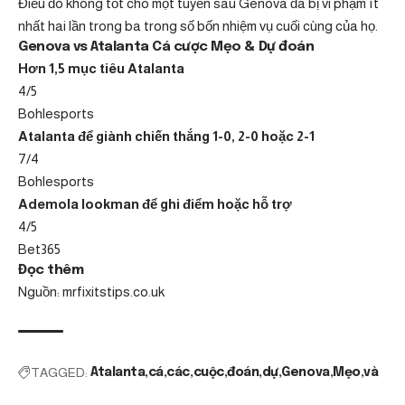
Điều đó không tốt cho một tuyến sau Genova đã bị vi phạm ít
nhất hai lần trong ba trong số bốn nhiệm vụ cuối cùng của họ.
Genova vs Atalanta Cá cược Mẹo & Dự đoán
Hơn 1,5 mục tiêu Atalanta
4/5
Bohlesports
Atalanta để giành chiến thắng 1-0, 2-0 hoặc 2-1
7/4
Bohlesports
Ademola lookman để ghi điểm hoặc hỗ trợ
4/5
Bet365
Đọc thêm
Nguồn: mrfixitstips.co.uk
TAGGED:
Atalanta
cá
các
cuộc
đoán
dự
Genova
Mẹo
và