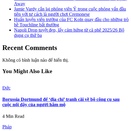
Away
Jamie Vardy cắn lại phóng viên Ý trong cuộc phỏng vấn đầu
tiên với tư cách là người chơi Cremonese
Huấn luyện viên trưởng của FC Koln quay đầu cho những trò
hề Touchline bất thường
Napoli Drop tuyệt đẹp, lấy cảm hứng từ cà phê 2025/26 Bộ
dụng cụ thứ ba
Recent Comments
Không có bình luận nào để hiển thị.
You Might Also Like
Đức
Borussia Dortmund để ‘địa chỉ’ tranh cãi về bộ công cụ sau
cuộc nổi dậy của người hâm mộ
4 Min Read
Pháp