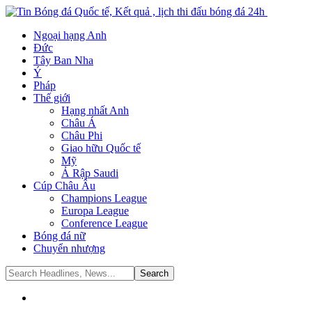
Ngoại hạng Anh
Đức
Tây Ban Nha
Ý
Pháp
Thế giới
Hạng nhất Anh
Châu Á
Châu Phi
Giao hữu Quốc tế
Mỹ
Ả Rập Saudi
Cúp Châu Âu
Champions League
Europa League
Conference League
Bóng đá nữ
Chuyển nhượng