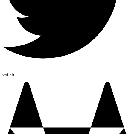
Gitlab