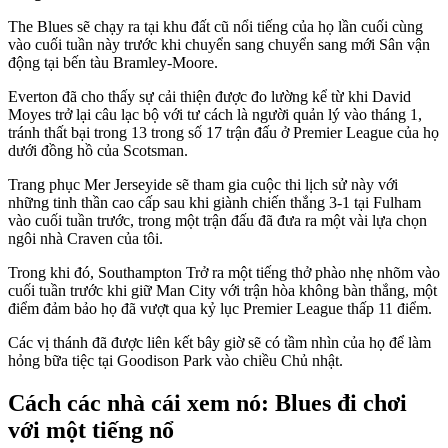
The Blues sẽ chạy ra tại khu đất cũ nổi tiếng của họ lần cuối cùng
vào cuối tuần này trước khi chuyển sang chuyển sang mới
Sân vận
động tại bến tàu Bramley-Moore.
Everton đã cho thấy sự cải thiện được đo lường kể từ khi David
Moyes trở lại câu lạc bộ với tư cách là người quản lý vào tháng 1,
tránh thất bại trong 13 trong số 17 trận đấu ở Premier League của họ
dưới đồng hồ của Scotsman.
Trang phục Mer Jerseyide sẽ tham gia cuộc thi lịch sử này với
những tinh thần cao cấp sau khi giành chiến thắng 3-1 tại Fulham
vào cuối tuần trước, trong một trận đấu đã đưa ra một vài lựa chọn
ngôi nhà Craven của tôi.
Trong khi đó, Southampton
Trở ra một tiếng thở phào nhẹ nhõm vào
cuối tuần trước khi giữ Man City với trận hòa không bàn thắng, một
điểm đảm bảo họ đã vượt qua kỷ lục Premier League thấp 11 điểm.
Các vị thánh đã được liên kết bây giờ sẽ có tầm nhìn của họ để làm
hỏng bữa tiệc tại Goodison Park vào chiều Chủ nhật.
Cách các nhà cái xem nó: Blues đi chơi
với một tiếng nổ