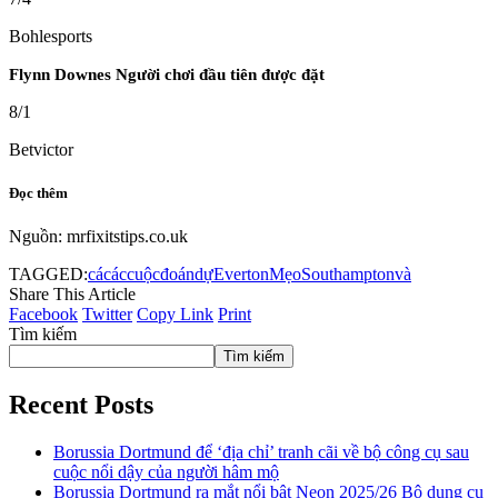
Bohlesports
Flynn Downes Người chơi đầu tiên được đặt
8/1
Betvictor
Đọc thêm
Nguồn: mrfixitstips.co.uk
TAGGED:
cá
các
cuộc
đoán
dự
Everton
Mẹo
Southampton
và
Share This Article
Facebook
Twitter
Copy Link
Print
Tìm kiếm
Tìm kiếm
Recent Posts
Borussia Dortmund để ‘địa chỉ’ tranh cãi về bộ công cụ sau
cuộc nổi dậy của người hâm mộ
Borussia Dortmund ra mắt nổi bật Neon 2025/26 Bộ dụng cụ