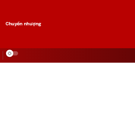
Chuyển nhượng