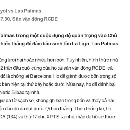
yol vs Las Palmas
 17:30, Sân vận động RCDE
almas trong một cuộc đụng độ quan trọng vào Chủ
 chiến thắng để đảm bảo sinh tồn La Liga. Las Palmas
o
.
hủng lưới hai hoặc nhiều hơn bốn. Tuy nhiên, hình thức nhà
g 12 trận đấu cuối cùng của họ tại sân vận động RCDE, cả
ố đó là chống lại Barcelona. Họ đã giành được bốn trong số
 bên hiện tại thứ bảy hoặc dưới. Mùa này, họ đã đánh bại
etic Bilbao tại nhà.
iữ ba tờ sạch sẽ, không ghi bàn trong bốn và thấy cả hai
rận đấu đó đã đạt dưới 2,5 bàn thắng. Theo thống kê, họ
XGA (1.34) và thứ 17 cho XPTS tại nhà, mặc dù hồ sơ thực