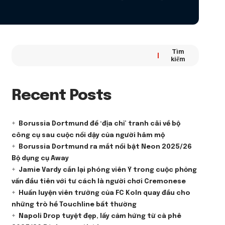
Tìm
kiếm
Recent Posts
Borussia Dortmund để ‘địa chỉ’ tranh cãi về bộ
công cụ sau cuộc nổi dậy của người hâm mộ
Borussia Dortmund ra mắt nổi bật Neon 2025/26
Bộ dụng cụ Away
Jamie Vardy cắn lại phóng viên Ý trong cuộc phỏng
vấn đầu tiên với tư cách là người chơi Cremonese
Huấn luyện viên trưởng của FC Koln quay đầu cho
những trò hề Touchline bất thường
Napoli Drop tuyệt đẹp, lấy cảm hứng từ cà phê