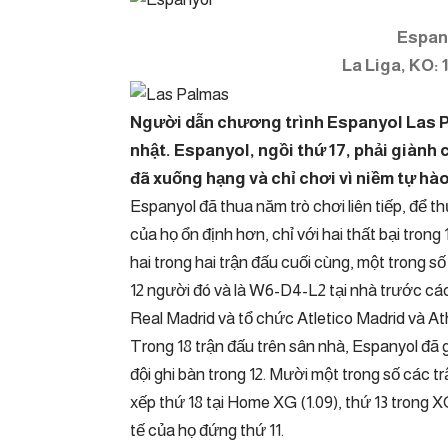
Espan
La Liga, KO:
Người dẫn chương trình Espanyol Las P
nhật. Espanyol, ngồi thứ 17, phải giành
đã xuống hạng và chỉ chơi vì niềm tự hà
Espanyol đã thua năm trò chơi liên tiếp, để t
của họ ổn định hơn, chỉ với hai thất bại tron
hai trong hai trận đấu cuối cùng, một trong s
12 người đó và là W6-D4-L2 tại nhà trước các
Real Madrid và tổ chức Atletico Madrid và Athl
Trong 18 trận đấu trên sân nhà, Espanyol đã g
đội ghi bàn trong 12. Mười một trong số các t
xếp thứ 18 tại Home XG (1.09), thứ 13 trong 
tế của họ đứng thứ 11.