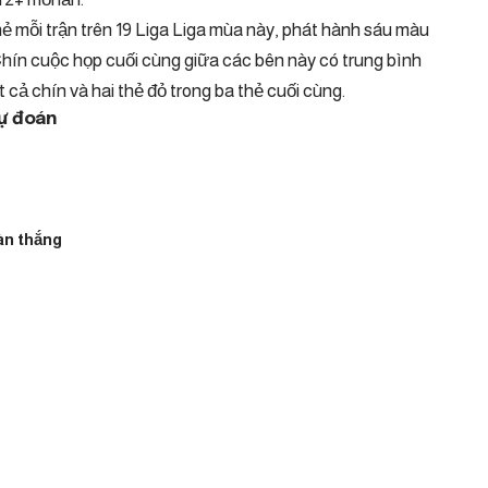
hẻ mỗi trận trên 19 Liga Liga mùa này, phát hành sáu màu
. Chín cuộc họp cuối cùng giữa các bên này có trung bình
t cả chín và hai thẻ đỏ trong ba thẻ cuối cùng.
dự đoán
àn thắng