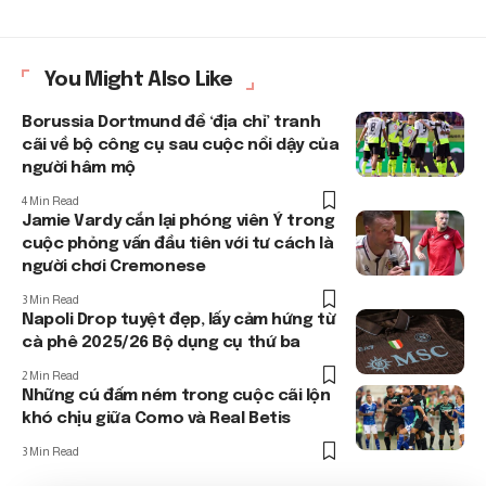
You Might Also Like
Borussia Dortmund để ‘địa chỉ’ tranh
cãi về bộ công cụ sau cuộc nổi dậy của
người hâm mộ
4 Min Read
Jamie Vardy cắn lại phóng viên Ý trong
cuộc phỏng vấn đầu tiên với tư cách là
người chơi Cremonese
3 Min Read
Napoli Drop tuyệt đẹp, lấy cảm hứng từ
cà phê 2025/26 Bộ dụng cụ thứ ba
2 Min Read
Những cú đấm ném trong cuộc cãi lộn
khó chịu giữa Como và Real Betis
3 Min Read