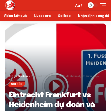
Aa
Video kết quả
Livescore
Soi kèo
Nhận định bóng đá
Blog
>
Soi kèo
>
Eintracht Frankfurt vs Heidenheim dự đoán và mẹo cá cược
SOI KÈO
Eintracht Frankfurt vs
Heidenheim dự đoán và