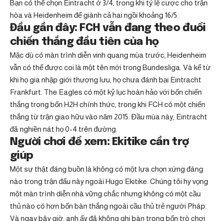
Bạn có thể chọn Eintracht ở 3/4, trong khi tỷ lệ cược cho trận
hòa và Heidenheim để giành cả hai ngồi khoảng 16/5.
Đầu gần đây: FCH vẫn đang theo đuổi
chiến thắng đầu tiên của họ
Mặc dù có màn trình diễn vinh quang mùa trước, Heidenheim
vẫn có thể được coi là một tên mới trong Bundesliga. Và kể từ
khi họ gia nhập giới thượng lưu, họ chưa đánh bại Eintracht
Frankfurt. The Eagles có một kỷ lục hoàn hảo với bốn chiến
thắng trong bốn H2H chính thức, trong khi FCH có một chiến
thắng từ trận giao hữu vào năm 2015. Đầu mùa này, Eintracht
đã nghiền nát họ 0-4 trên đường.
Người chơi để xem: Ekitike cần trợ
giúp
Một sự thật đáng buồn là không có một lựa chọn xứng đáng
nào trong trận đấu này ngoài Hugo Ekitike. Chúng tôi hy vọng
một màn trình diễn nhà vững chắc nhưng không có một cầu
thủ nào có hơn bốn bàn thắng ngoài cầu thủ trẻ người Pháp.
Và ngay bây giờ, anh ấy đã không ghi bàn trong bốn trò chơi