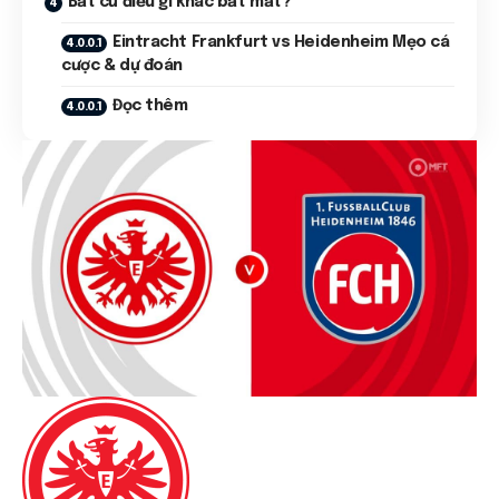
Bất cứ điều gì khác bắt mắt?
Eintracht Frankfurt vs Heidenheim Mẹo cá
cược & dự đoán
Đọc thêm