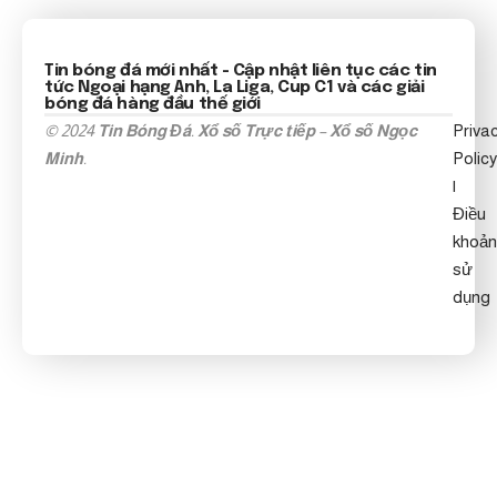
Tin bóng đá mới nhất
- Cập nhật liên tục các tin
tức
Ngoại hạng Anh
, La Liga, Cup C1 và các giải
bóng đá hàng đầu thế giới
© 2024
Tin Bóng Đá
.
Xổ số Trực tiếp
–
Xổ số Ngọc
Priva
Minh
.
Policy
|
Điều
khoản
sử
dụng