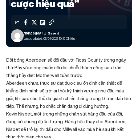
cược hiệu quả”
tinbongda
Last updated: 08/04/2025 10:30 Chiều
Đội bóng Aberdeen sẽ đối đầu với Ross County trong ngày
thứ Bảy với mong muốn nối dài chuỗi thành công sau trận
thắng hủy diệt Motherwell tuần trước.
Aberdeen chưa thực sự đạt được sự ổn định cần thiết để
khẳng định mình sẽ trở lại thời kỳ thịnh vượng như đầu mùa
giải, khi các cầu thủ đã giành chiến thắng trong 13 trận đấu liên
tiếp. Thế nhưng, họ chắc chắn đang đi đúng hướng.
Kevin Nisbet, một trong những chân sút hàng đầu của đội,
đang có phong độ ấn tượng. Đáng tiếc thay cho Aberdeen,
Nisbet sẽ trở lại thi đấu cho Millwall vào mùa hè sau khi kết
thúc thời gian cho vay.