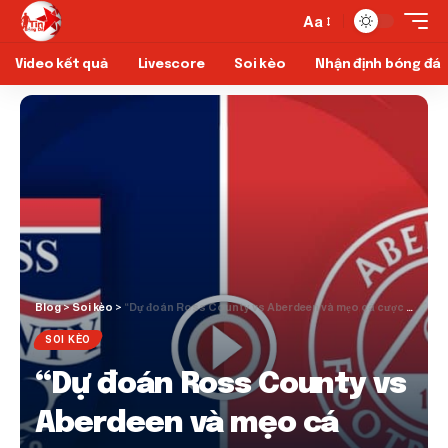
Aa
Video kết quả
Livescore
Soi kèo
Nhận định bóng đá
Blog
>
Soi kèo
>
“Dự đoán Ross County vs Aberdeen và mẹo cá cược hiệu quả”
SOI KÈO
“Dự đoán Ross County vs
Aberdeen và mẹo cá