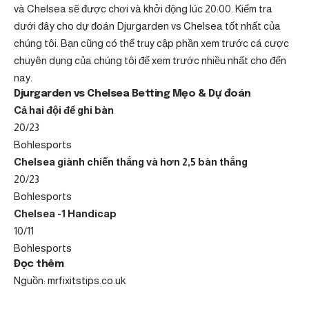
và Chelsea sẽ được chơi và khởi động lúc 20:00. Kiểm tra
dưới đây cho dự đoán Djurgarden vs Chelsea tốt nhất của
chúng tôi. Bạn cũng có thể truy cập phần xem trước cá cược
chuyên dụng của chúng tôi để xem trước nhiều nhất cho đến
nay.
Djurgarden vs Chelsea Betting Mẹo & Dự đoán
Cả hai đội để ghi bàn
20/23
Bohlesports
Chelsea giành chiến thắng và hơn 2,5 bàn thắng
20/23
Bohlesports
Chelsea -1 Handicap
10/11
Bohlesports
Đọc thêm
Nguồn: mrfixitstips.co.uk