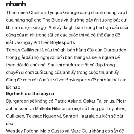
nhanh
Thanh niên Chelsea Tyrique George đang nhanh chóng vượt
qua hàng ngũ cho The Blues và thường gây ấn tượng bất cứ
khi nào được kêu gọi. Anh ấy đã ghi bàn trong hai trận đấu cuối
cùng của mình trong tất cả các cuộc thi và có thể đáng để
mắt vào ngày 9/4 trên Boylesports.
Tobias Gulliksen là cầu thủ ghi bàn hàng đầu của Djurgarden
trong giải đấu hội nghị với bốn bàn thắng và sẽ là người để
theo dõi đội chủ nhà. Sau khi ghi được một cú đúp trong
chuyến đi chơi cuối cùng của anh ấy trong cuộc thi, anh ấy
đáng để xem xét ở mức 5/1 với Boylesports để ghi bàn bất cứ
lúc nào.
Đội hình có thể xảy ra
Djurgarden sẽ không có Patric Aslund, Oskar Fallenius, Piotr
Johansson và Malkolm Nilsson do một số tiếng gõ. Tuy nhiên,
Gulliksen, Tokmac Nguen và Santeri Haarala dự kiến ​​sẽ bắt
đầu.
Westley Fofona, Malo Gusto và Marc Guiu không có sẵn để