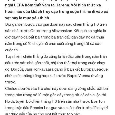
nghị UEFA hôm thứ Năm tại 3arena. Với hình thức xa
hoàn hảo của khách truy cập trong cuộc thi, họ đi vào cà
vạt này là mục yêu thích.
Djurgarden bước vào giai đoạn này sau chiến thắng 1-0 trên
sân nhà trước Oster trong Allsvenskan. Kết quả có nghĩa là
giờ đây họ đã bất bại trong ba trận đấu gần đây, họ đã thua
năm trong số 10 chuyến đi chơi cuối cùng trong tất cả các
cuộc thi.
Tuy nhiên, chiến thắng đó cũng là lần đầu tiên trong năm trận
đấu trên sân nhà gần nhất, chịu ba thất bại trong cuộc chạy
đó. Đội của Jani Honkavaara đang ở bán kết Europa League
nhờ chiến thắng tổng hợp 4-2 trước Rapid Vienna ở vòng
trước.
Chelsea bước vào trò chơi này dưới dạng vững chắc, bất bại
trong tám trong số 10 trận gần đây trong tất cả các cuộc thi.
Họ đã tuyên bố chiến thắng 1-0 trên sân nhà trước Everton
trong trận đấu Premier League vào cuối tuần trước để duy trì
sự thúc đẩy của họ cho một kết thúc top năm.