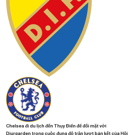
Chelsea đi du lịch đến Thụy Điển để đối mặt với
Djurgarden trong cuộc đụng độ trận lượt bán kết của Hội