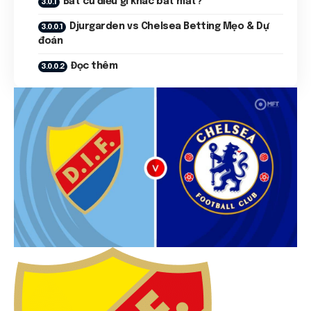
Bất cứ điều gì khác bắt mắt?
Djurgarden vs Chelsea Betting Mẹo & Dự
đoán
Đọc thêm