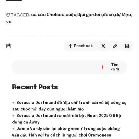
TAGGED:
cá
các
Chelsea
cuộc
Djurgarden
đoán
dự
Mẹo
và
Facebook
Tìm
kiếm
Recent Posts
Borussia Dortmund để ‘địa chỉ’ tranh cãi về bộ công cụ
sau cuộc nổi dậy của người hâm mộ
Borussia Dortmund ra mắt nổi bật Neon 2025/26 Bộ
dụng cụ Away
Jamie Vardy cắn lại phóng viên Ý trong cuộc phỏng
vấn đầu tiên với tư cách là người chơi Cremonese