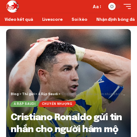
Aa
Video kết quả
Livescore
Soi kèo
Nhận định bóng đá
Blog
>
Thế giới
>
Ả Rập Saudi
>
Cristiano Ronaldo gửi tin nhắn cho người hâm mộ sau khi Al Nassr ‘Dream’ chết
Ả RẬP SAUDI
CHUYỂN NHƯỢNG
Cristiano Ronaldo gửi tin
nhắn cho người hâm mộ