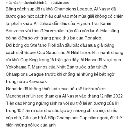
mùa này / nhấp chuột hình ảnh / gettyimages
Bằng cách sụp đổ ra khỏi Champions League, Al Nassr đã
được giao một cách hiệu quả vào một mùa giải không có chiến
lợi phẩm khác. Al Ittihad dẫn đầu của Riyadh Trail Karim
Benzema với tám điểm với năm trận đấu còn lại. Al Hilal cũng
có hai điểm so với trang phục thứ ba của Ronaldo.
Đội bóng do Stefano Pioli dẫn đầu bắt đầu mùa giải bằng
cách mất Super Cup Saudi cho Al Hilal trước khi nhanh chóng
rời khỏi Cup King trong 16 trận gần đây. Al Nassr đã vượt qua
Yokohama F. Marinos của Nhật Bản trước trận tứ kết
Champions League trước khi chống lại những kẻ bất ngờ
trong nước Kawasaki.
Ronaldo đã không thiếu các mục tiêu kể từ khi bỏ rơi
Manchester United tham gia Al Nassr vào tháng 12 năm 2022.
Tiền đạo không ngừng sinh ra với sự trở lại ấn tượng của 91
trong 102 lần ra sân cho câu lạc bộ, nhưng chỉ có một chiếc
cúp nhỏ, Câu lạc bộ Ả Rập Champions Cup năm ngoái, để thể
hiện những nỗ lực của anh.