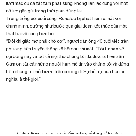
lưới mặc dù đã tắt tám phát súng, không liên lạc đúng với một
nỗ lực gần gũi trong thời gian dừng lại.
Trong tiếng còi cuối cùng, Ronaldo bị phát hiện ra mắt với
chính mình, dường như bước qua giai đoạn kết thúc của một
thất bại vô cùng bực bội.
“Đôi khi giấc mơ phải chờ đợi”, người đàn ông 40 tuổi viết trên
phương tiện truyền thông xã hội sau khi mất. “Tôi tự hào về
đội bóng này và tất cả mọi thứ chúng tôi đã đưa ra trên sân.
Cảm ơn tất cả những người hâm mộ tin vào chúng tôi và đứng
bên chúng tôi mỗi bước trên đường đi. Sự hỗ trợ của bạn có
nghĩa là thế giới.”
Cristiano Ronaldo một lần nữa dẫn đầu các bảng xếp hạng ở Ả Rập Saudi