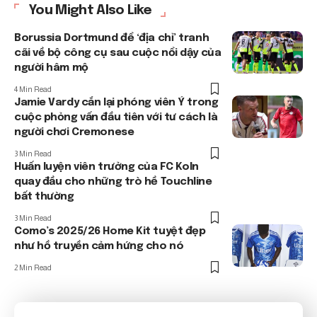
You Might Also Like
Borussia Dortmund để ‘địa chỉ’ tranh
cãi về bộ công cụ sau cuộc nổi dậy của
người hâm mộ
4 Min Read
Jamie Vardy cắn lại phóng viên Ý trong
cuộc phỏng vấn đầu tiên với tư cách là
người chơi Cremonese
3 Min Read
Huấn luyện viên trưởng của FC Koln
quay đầu cho những trò hề Touchline
bất thường
3 Min Read
Como’s 2025/26 Home Kit tuyệt đẹp
như hồ truyền cảm hứng cho nó
2 Min Read