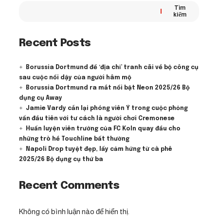
Tìm
kiếm
Recent Posts
Borussia Dortmund để ‘địa chỉ’ tranh cãi về bộ công cụ
sau cuộc nổi dậy của người hâm mộ
Borussia Dortmund ra mắt nổi bật Neon 2025/26 Bộ
dụng cụ Away
Jamie Vardy cắn lại phóng viên Ý trong cuộc phỏng
vấn đầu tiên với tư cách là người chơi Cremonese
Huấn luyện viên trưởng của FC Koln quay đầu cho
những trò hề Touchline bất thường
Napoli Drop tuyệt đẹp, lấy cảm hứng từ cà phê
2025/26 Bộ dụng cụ thứ ba
Recent Comments
Không có bình luận nào để hiển thị.