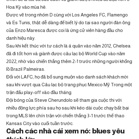
Hoa Kỳ vào mùa hè.
Được vẽ trong nhóm D cùng với Los Angeles FC, Flamengo
và Es Tunis, thật dễ dàng để biết lý do tại sao người đàn ông
của Enzo Maresca được coi là ứng cử viên hàng đầu cho
danh hiệu này.
Sau khi kết thúc với tư cách là á quân vào năm 2012, Chelsea
đã đi tốt hơn và giành được câu lạc bộ World Cup vào năm
2022, nhờ vào chiến thắng thêm 2-1 trước những người khổng
lồ Brazil
Palmeiras.
Đối với LAFC, họ
đã bổ sung muộn vào danh sách khách mời
sau khi vượt qua Câu lạc bộ trang phục Mexico Mỹ
Trong một
trận đấu play-off vào đầu tháng.
Đội bóng của Steve Cherundolo sẽ tham gia cuộc thi với
nhiều động lực phía sau họ sau khi kéo dài cuộc chạy bất bại
trong MLS lên chín trận với chiến thắng 3-1 trước thể thao
Kansas City vào cuối tuần trước.
Cách các nhà cái xem nó: blues yêu