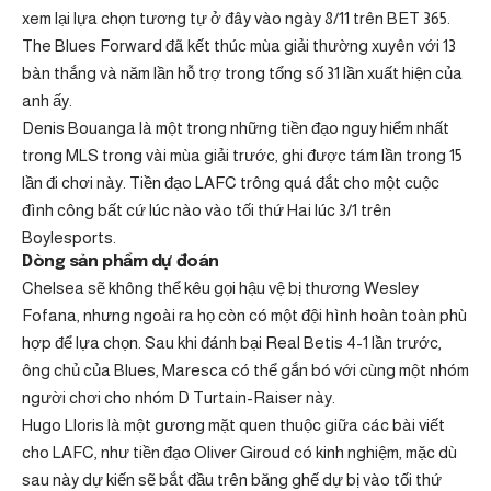
xem lại lựa chọn tương tự ở đây vào ngày 8/11 trên BET 365.
The Blues Forward đã kết thúc mùa giải thường xuyên với 13
bàn thắng và năm lần hỗ trợ trong tổng số 31 lần xuất hiện của
anh ấy.
Denis Bouanga là một trong những tiền đạo nguy hiểm nhất
trong MLS trong vài mùa giải trước, ghi được tám lần trong 15
lần đi chơi này. Tiền đạo LAFC trông quá đắt cho một cuộc
đình công bất cứ lúc nào vào tối thứ Hai lúc 3/1 trên
Boylesports.
Dòng sản phẩm dự đoán
Chelsea sẽ không thể kêu gọi hậu vệ bị thương Wesley
Fofana, nhưng ngoài ra họ còn có một đội hình hoàn toàn phù
hợp để lựa chọn. Sau khi đánh bại Real Betis 4-1 lần trước,
ông chủ của Blues, Maresca có thể gắn bó với cùng một nhóm
người chơi cho nhóm D Turtain-Raiser này.
Hugo Lloris là một gương mặt quen thuộc giữa các bài viết
cho LAFC, như tiền đạo Oliver Giroud có kinh nghiệm, mặc dù
sau này dự kiến ​​sẽ bắt đầu trên băng ghế dự bị vào tối thứ