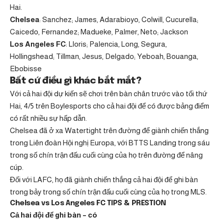
Hai.
Chelsea
:
Sanchez; James, Adarabioyo, Colwill, Cucurella;
Caicedo, Fernandez; Madueke, Palmer, Neto; Jackson
Los Angeles FC
:
Lloris; Palencia, Long, Segura,
Hollingshead; Tillman, Jesus, Delgado; Yeboah, Bouanga,
Ebobisse
Bất cứ điều gì khác bắt mắt?
Với cả hai đội dự kiến ​​sẽ chơi trên bàn chân trước vào tối thứ
Hai, 4/5 trên Boylesports cho cả hai đội để có được bảng điểm
có rất nhiều sự hấp dẫn.
Chelsea đã ở xa Watertight trên đường để giành chiến thắng
trong Liên đoàn Hội nghị Europa, với BTTS Landing trong sáu
trong số chín trận đấu cuối cùng của họ trên đường để nâng
cúp.
Đối với LAFC, họ đã giành chiến thắng cả hai đội để ghi bàn
trong bảy trong số chín trận đấu cuối cùng của họ trong MLS.
Chelsea vs Los Angeles FC TIPS & PRESTION
Cả hai đội để ghi bàn – có