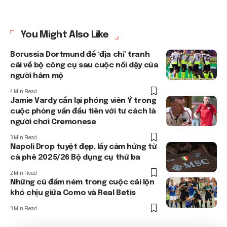
You Might Also Like
Borussia Dortmund để ‘địa chỉ’ tranh
cãi về bộ công cụ sau cuộc nổi dậy của
người hâm mộ
4 Min Read
Jamie Vardy cắn lại phóng viên Ý trong
cuộc phỏng vấn đầu tiên với tư cách là
người chơi Cremonese
3 Min Read
Napoli Drop tuyệt đẹp, lấy cảm hứng từ
cà phê 2025/26 Bộ dụng cụ thứ ba
2 Min Read
Những cú đấm ném trong cuộc cãi lộn
khó chịu giữa Como và Real Betis
3 Min Read