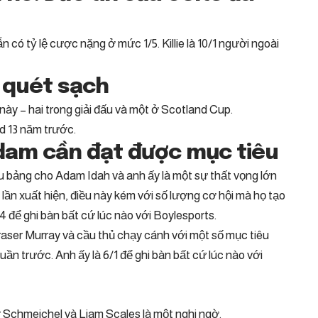
n có tỷ lệ cược nặng ở mức 1/5. Killie là 10/1 người ngoài
i quét sạch
 này – hai trong giải đấu và một ở Scotland Cup.
ad 13 năm trước.
dam cần đạt được mục tiêu
ệu bảng cho Adam Idah và anh ấy là một sự thất vọng lớn
 lần xuất hiện, điều này kém với số lượng cơ hội mà họ tạo
/4 để ghi bàn bất cứ lúc nào với Boylesports.
Fraser Murray và cầu thủ chạy cánh với một số mục tiêu
ần trước. Anh ấy là 6/1 để ghi bàn bất cứ lúc nào với
 Schmeichel và Liam Scales là một nghi ngờ.