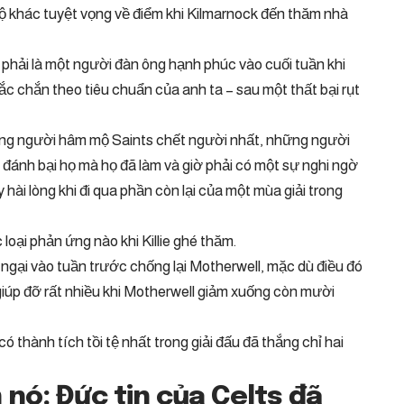
bộ khác tuyệt vọng về điểm khi Kilmarnock đến thăm nhà
ải là một người đàn ông hạnh phúc vào cuối tuần khi
c chắn theo tiêu chuẩn của anh ta – sau một thất bại rụt
hững người hâm mộ Saints chết người nhất, những người
đánh bại họ mà họ đã làm và giờ phải có một sự nghi ngờ
ài lòng khi đi qua phần còn lại của một mùa giải trong
 loại phản ứng nào khi Killie ghé thăm.
ngại vào tuần trước chống lại Motherwell, mặc dù điều đó
iúp đỡ rất nhiều khi Motherwell giảm xuống còn mười
 có thành tích tồi tệ nhất trong giải đấu đã thắng chỉ hai
nó: Đức tin của Celts đã