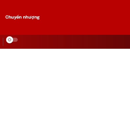
Chuyển nhượng