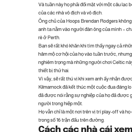
Và tuần này họ phải đối mặt với một câu lạc 
của các nhà vô địch và vô địch.
Ông chủ của Hoops Brendan Rodgers không ph
anh ta nằm vào người đàn ông của mình – chắ
rè ở Perth.
Bạn sẽ rất khó khăn khi tìm thấy ngay cả n
hâm mộ cơ hội của họ vào tuần trước, nhưng 
nghiêm trọng mà những người chơi Celtic này h
thiết bị thứ hai.
Vì vậy, sẽ rất thú vị khi xem anh ấy nhận được
Kilmarnock đã kết thúc một cuộc đua đáng lo 
đã được nói rằng sự nghiệp của họ đã được g
người trong hiệp một.
Họ vẫn chỉ là một nơi trên vị trí play-off và họ
trong số 16 trận đấu trên đường.
Cách các nhà cái xem 