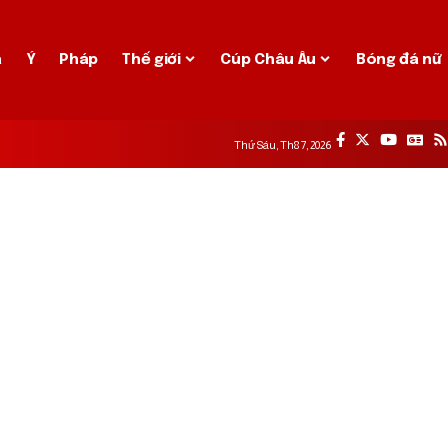
a
Ý
Pháp
Thế giới
Cúp Châu Âu
Bóng đá nữ
Thứ Sáu, Th8 7, 2026