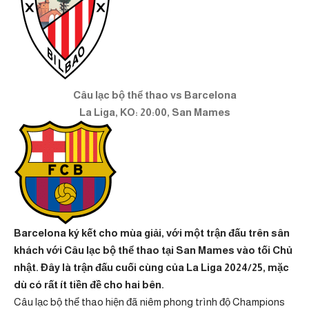
Câu lạc bộ thể thao vs Barcelona
La Liga, KO: 20:00, San Mames
Barcelona ký kết cho mùa giải, với một trận đấu trên sân
khách với Câu lạc bộ thể thao tại San Mames vào tối Chủ
nhật. Đây là trận đấu cuối cùng của La Liga 2024/25, mặc
dù có rất ít tiền đề cho hai bên.
Câu lạc bộ thể thao hiện đã niêm phong trình độ Champions