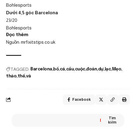
Bohlesports
Dưới 4,5 góc Barcelona
23/20
Bohlesports
Đọc thêm
Nguồn: mrfixitstips.co.uk
TAGGED:
Barcelona
bố
cá
cầu
cuộc
đoán
dự
lạc
Mẹo
thảo
thế
và
Facebook
Tìm
kiếm