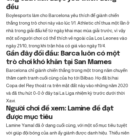
đều
Boylesports làm cho Barcelona yêu thích để giành chiến
thắng trong trò chơi này vào lúc 1/1. Athletic chỉ thua một lần ở
nhà trong giải đấu kể từ ngày khai mạc mùa giải trước, vì vậy
một số người chơi có thể thích vẻ ngoài của Los Leones vào
ngày 21/10, trong khi trận hòa có giá vào ngày 11/4.
Gần đây đối đầu: Barca luôn có một
trò chơi khó khăn tại San Mames
Barcelona chỉ giành chiến thắng trong một trong năm chuyến
thăm cạnh tranh cuối cùng của họ tới Bilbao. Họ đã bị hai
Copa del Rey thoát ra trên mặt đất này vào những năm 2020
và đã thu hút 0-0 ở đây tại La Liga nhiệm kỳ trước dưới thời
Xavi.
Người chơi để xem: Lamine để đạt
được mục tiêu
Lamine Yamal đã ở dạng cuối cùng, với một số mục tiêu tuyệt
vời giúp đội bóng của anh ấy giành được danh hiệu. Thiếu niên