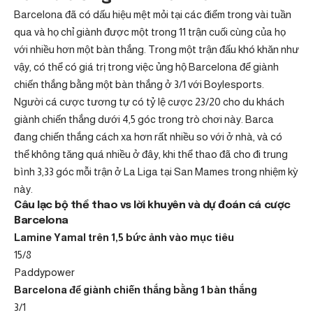
Barcelona đã có dấu hiệu mệt mỏi tại các điểm trong vài tuần
qua và họ chỉ giành được một trong 11 trận cuối cùng của họ
với nhiều hơn một bàn thắng. Trong một trận đấu khó khăn như
vậy, có thể có giá trị trong việc ủng hộ Barcelona để giành
chiến thắng bằng một bàn thắng ở 3/1 với Boylesports.
Người cá cược tương tự có tỷ lệ cược 23/20 cho du khách
giành chiến thắng dưới 4,5 góc trong trò chơi này. Barca
đang chiến thắng cách xa hơn rất nhiều so với ở nhà, và có
thể không tăng quá nhiều ở đây, khi thể thao đã cho đi trung
bình 3,33 góc mỗi trận ở La Liga tại San Mames trong nhiệm kỳ
này.
Câu lạc bộ thể thao vs lời khuyên và dự đoán cá cược
Barcelona
Lamine Yamal trên 1,5 bức ảnh vào mục tiêu
15/8
Paddypower
Barcelona để giành chiến thắng bằng 1 bàn thắng
3/1