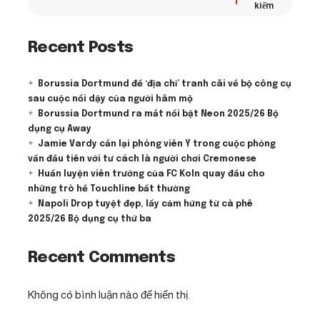
kiếm
Recent Posts
Borussia Dortmund để ‘địa chỉ’ tranh cãi về bộ công cụ
sau cuộc nổi dậy của người hâm mộ
Borussia Dortmund ra mắt nổi bật Neon 2025/26 Bộ
dụng cụ Away
Jamie Vardy cắn lại phóng viên Ý trong cuộc phỏng
vấn đầu tiên với tư cách là người chơi Cremonese
Huấn luyện viên trưởng của FC Koln quay đầu cho
những trò hề Touchline bất thường
Napoli Drop tuyệt đẹp, lấy cảm hứng từ cà phê
2025/26 Bộ dụng cụ thứ ba
Recent Comments
Không có bình luận nào để hiển thị.