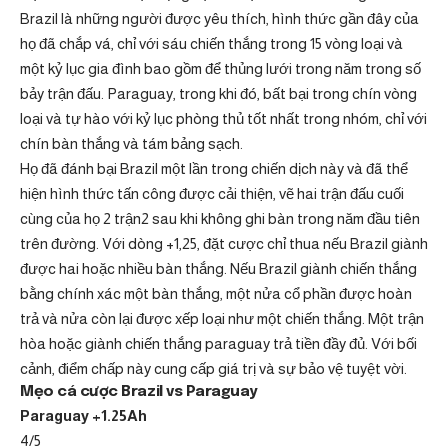
Brazil là những người được yêu thích, hình thức gần đây của
họ đã chắp vá, chỉ với sáu chiến thắng trong 15 vòng loại và
một kỷ lục gia đình bao gồm để thủng lưới trong năm trong số
bảy trận đấu. Paraguay, trong khi đó, bất bại trong chín vòng
loại và tự hào với kỷ lục phòng thủ tốt nhất trong nhóm, chỉ với
chín bàn thắng và tám bảng sạch.
Họ đã đánh bại Brazil một lần trong chiến dịch này và đã thể
hiện hình thức tấn công được cải thiện, vẽ hai trận đấu cuối
cùng của họ 2 trận2 sau khi không ghi bàn trong năm đầu tiên
trên đường. Với dòng +1,25, đặt cược chỉ thua nếu Brazil giành
được hai hoặc nhiều bàn thắng. Nếu Brazil giành chiến thắng
bằng chính xác một bàn thắng, một nửa cổ phần được hoàn
trả và nửa còn lại được xếp loại như một chiến thắng. Một trận
hòa hoặc giành chiến thắng paraguay trả tiền đầy đủ. Với bối
cảnh, điểm chấp này cung cấp giá trị và sự bảo vệ tuyệt vời.
Mẹo cá cược Brazil vs Paraguay
Paraguay +1.25Ah
4/5