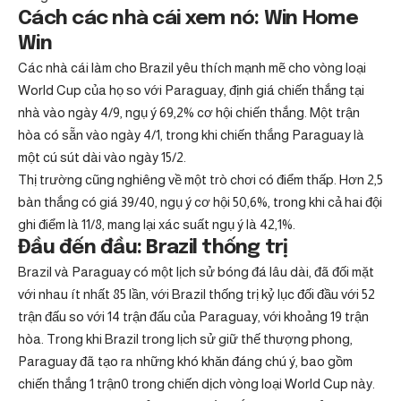
Cách các nhà cái xem nó: Win Home
Win
Các nhà cái làm cho Brazil yêu thích mạnh mẽ cho vòng loại
World Cup của họ so với Paraguay, định giá chiến thắng tại
nhà vào ngày 4/9, ngụ ý 69,2% cơ hội chiến thắng. Một trận
hòa có sẵn vào ngày 4/1, trong khi chiến thắng Paraguay là
một cú sút dài vào ngày 15/2.
Thị trường cũng nghiêng về một trò chơi có điểm thấp. Hơn 2,5
bàn thắng có giá 39/40, ngụ ý cơ hội 50,6%, trong khi cả hai đội
ghi điểm là 11/8, mang lại xác suất ngụ ý là 42,1%.
Đầu đến đầu: Brazil thống trị
Brazil và Paraguay có một lịch sử bóng đá lâu dài, đã đối mặt
với nhau ít nhất 85 lần, với Brazil thống trị kỷ lục đối đầu với 52
trận đấu so với 14 trận đấu của Paraguay, với khoảng 19 trận
hòa. Trong khi Brazil trong lịch sử giữ thế thượng phong,
Paraguay đã tạo ra những khó khăn đáng chú ý, bao gồm
chiến thắng 1 trận0 trong chiến dịch vòng loại World Cup này.