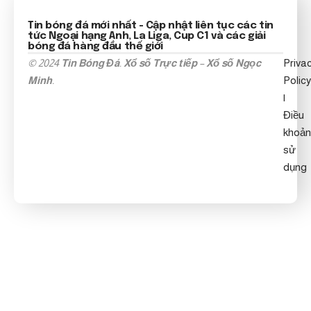
Tin bóng đá mới nhất
- Cập nhật liên tục các tin
tức
Ngoại hạng Anh
, La Liga, Cup C1 và các giải
bóng đá hàng đầu thế giới
© 2024
Tin Bóng Đá
.
Xổ số Trực tiếp
–
Xổ số Ngọc
Priva
Minh
.
Policy
|
Điều
khoản
sử
dụng