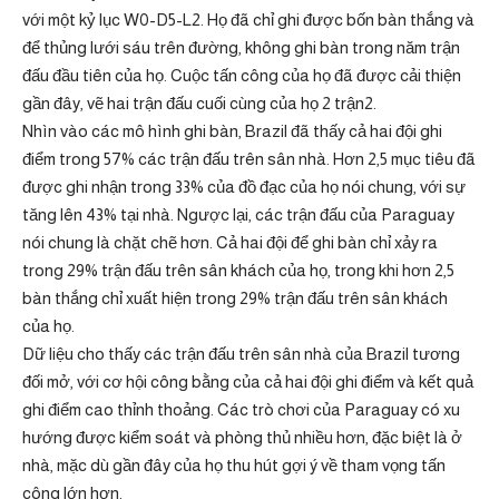
với một kỷ lục W0-D5-L2. Họ đã chỉ ghi được bốn bàn thắng và
để thủng lưới sáu trên đường, không ghi bàn trong năm trận
đấu đầu tiên của họ. Cuộc tấn công của họ đã được cải thiện
gần đây, vẽ hai trận đấu cuối cùng của họ 2 trận2.
Nhìn vào các mô hình ghi bàn, Brazil đã thấy cả hai đội ghi
điểm trong 57% các trận đấu trên sân nhà. Hơn 2,5 mục tiêu đã
được ghi nhận trong 33% của đồ đạc của họ nói chung, với sự
tăng lên 43% tại nhà. Ngược lại, các trận đấu của Paraguay
nói chung là chặt chẽ hơn. Cả hai đội để ghi bàn chỉ xảy ra
trong 29% trận đấu trên sân khách của họ, trong khi hơn 2,5
bàn thắng chỉ xuất hiện trong 29% trận đấu trên sân khách
của họ.
Dữ liệu cho thấy các trận đấu trên sân nhà của Brazil tương
đối mở, với cơ hội công bằng của cả hai đội ghi điểm và kết quả
ghi điểm cao thỉnh thoảng. Các trò chơi của Paraguay có xu
hướng được kiểm soát và phòng thủ nhiều hơn, đặc biệt là ở
nhà, mặc dù gần đây của họ thu hút gợi ý về tham vọng tấn
công lớn hơn.