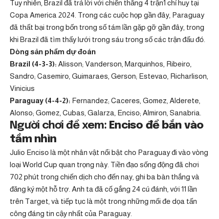
Tuy nhiên, Brazil đã trả lời với chiến thắng 4 trận1 chỉ huy tại
Copa America 2024. Trong các cuộc họp gần đây, Paraguay
đã thất bại trong bốn trong số tám lần gặp gỡ gần đây, trong
khi Brazil đã tìm thấy lưới trong sáu trong số các trận đấu đó.
Dòng sản phẩm dự đoán
Brazil (4-3-3):
Alisson; Vanderson, Marquinhos, Ribeiro,
Sandro; Casemiro, Guimaraes, Gerson; Estevao, Richarlison,
Vinicius
Paraguay (4-4-2):
Fernandez; Caceres, Gomez, Alderete,
Alonso; Gomez, Cubas, Galarza, Enciso; Almiron, Sanabria.
Người chơi để xem:
Enciso để bắn vào
tầm nhìn
Julio Enciso là một nhân vật nổi bật cho Paraguay đi vào vòng
loại World Cup quan trọng này. Tiền đạo sống động đã chơi
702 phút trong chiến dịch cho đến nay, ghi ba bàn thắng và
đăng ký một hỗ trợ. Anh ta đã cố gắng 24 cú đánh, với 11 lần
trên Target, và tiếp tục là một trong những mối đe dọa tấn
công đáng tin cậy nhất của Paraguay.