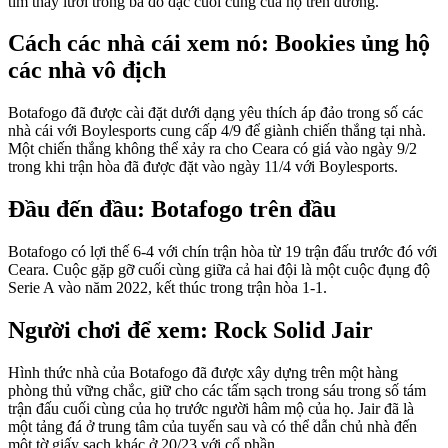
tìm thấy lưới trong ba đồ đạc cuối cùng của họ trên đường.
Cách các nhà cái xem nó: Bookies ủng hộ
các nhà vô địch
Botafogo đã được cài đặt dưới dạng yêu thích áp đảo trong số các
nhà cái với Boylesports cung cấp 4/9 để giành chiến thắng tại nhà.
Một chiến thắng không thể xảy ra cho Ceara có giá vào ngày 9/2
trong khi trận hòa đã được đặt vào ngày 11/4 với Boylesports.
Đầu đến đầu: Botafogo trên đầu
Botafogo có lợi thế 6-4 với chín trận hòa từ 19 trận đấu trước đó với
Ceara. Cuộc gặp gỡ cuối cùng giữa cả hai đội là một cuộc đụng độ
Serie A vào năm 2022, kết thúc trong trận hòa 1-1.
Người chơi để xem: Rock Solid Jair
Hình thức nhà của Botafogo đã được xây dựng trên một hàng
phòng thủ vững chắc, giữ cho các tấm sạch trong sáu trong số tám
trận đấu cuối cùng của họ trước người hâm mộ của họ. Jair đã là
một tảng đá ở trung tâm của tuyến sau và có thể dẫn chủ nhà đến
một tờ giấy sạch khác ở 20/23 với cổ phần.