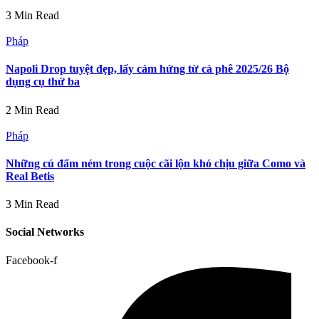
3 Min Read
Pháp
Napoli Drop tuyệt đẹp, lấy cảm hứng từ cà phê 2025/26 Bộ
dụng cụ thứ ba
2 Min Read
Pháp
Những cú đấm ném trong cuộc cãi lộn khó chịu giữa Como và
Real Betis
3 Min Read
Social Networks
Facebook-f