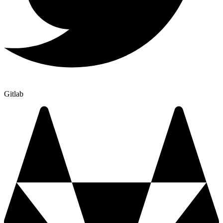
Gitlab