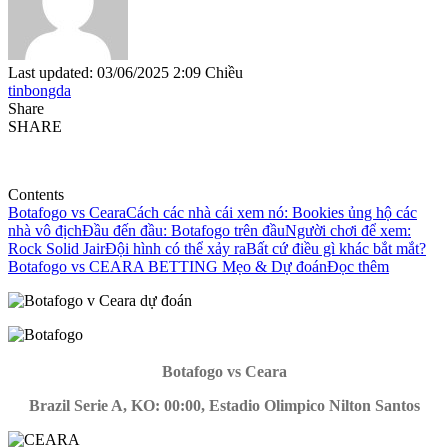
Last updated: 03/06/2025 2:09 Chiều
tinbongda
Share
SHARE
Contents
Botafogo vs Ceara
Cách các nhà cái xem nó: Bookies ủng hộ các
nhà vô địch
Đầu đến đầu: Botafogo trên đầu
Người chơi để xem:
Rock Solid Jair
Đội hình có thể xảy ra
Bất cứ điều gì khác bắt mắt?
Botafogo vs CEARA BETTING Mẹo & Dự đoán
Đọc thêm
Botafogo vs Ceara
Brazil Serie A, KO: 00:00, Estadio Olimpico Nilton Santos