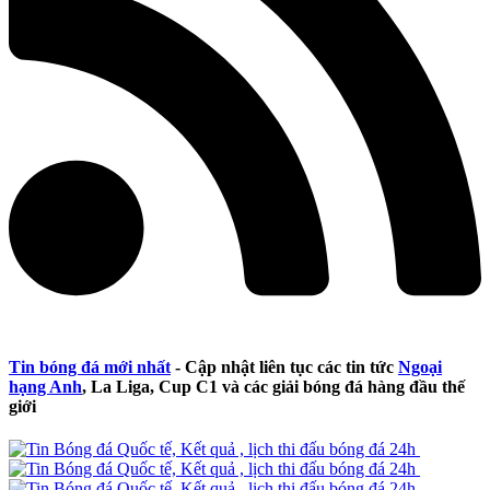
Tin bóng đá mới nhất
- Cập nhật liên tục các tin tức
Ngoại
hạng Anh
, La Liga, Cup C1 và các giải bóng đá hàng đầu thế
giới