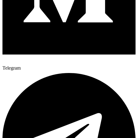
Telegram