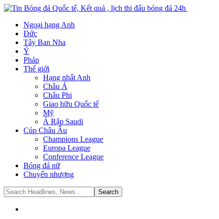
Ngoại hạng Anh
Đức
Tây Ban Nha
Ý
Pháp
Thế giới
Hạng nhất Anh
Châu Á
Châu Phi
Giao hữu Quốc tế
Mỹ
Ả Rập Saudi
Cúp Châu Âu
Champions League
Europa League
Conference League
Bóng đá nữ
Chuyển nhượng