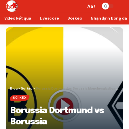
Aa
Video kết quả
Livescore
Soi kèo
Nhận định bóng đá
Blog
>
Soi kèo
>
Borussia Dortmund vs Borussia Monchengladbach Dự đoán và các mẹo cá cược
SOI KÈO
Borussia Dortmund vs
Borussia