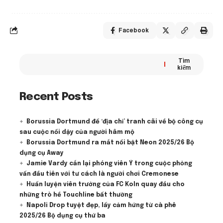
Facebook
Tìm
kiếm
Recent Posts
Borussia Dortmund để ‘địa chỉ’ tranh cãi về bộ công cụ
sau cuộc nổi dậy của người hâm mộ
Borussia Dortmund ra mắt nổi bật Neon 2025/26 Bộ
dụng cụ Away
Jamie Vardy cắn lại phóng viên Ý trong cuộc phỏng
vấn đầu tiên với tư cách là người chơi Cremonese
Huấn luyện viên trưởng của FC Koln quay đầu cho
những trò hề Touchline bất thường
Napoli Drop tuyệt đẹp, lấy cảm hứng từ cà phê
2025/26 Bộ dụng cụ thứ ba