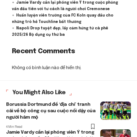
Jamie Vardy cắn lại phóng viên Ý trong cuộc phỏng
vấn đầu tiên với tư cách là người chơi Cremonese
Huấn luyện viên trưởng của FC Koln quay đầu cho
những trò hề Touchline bất thường
Napoli Drop tuyệt đẹp, lấy cảm hứng từ cà phê
2025/26 Bộ dụng cụ thứ ba
Recent Comments
Không có bình luận nào để hiển thị.
You Might Also Like
Borussia Dortmund để ‘địa chỉ’ tranh
cãi về bộ công cụ sau cuộc nổi dậy của
người hâm mộ
4 Min Read
Jamie Vardy cắn lại phóng viên Ý trong