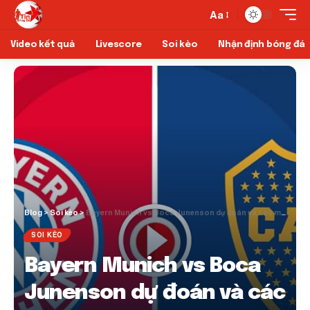
Aa
Video kết quả
Livescore
Soi kèo
Nhận định bóng đá
Blog
>
Soi kèo
>
Bayern Munich vs Boca Junenson dự đoán và các mẹo cá cược
SOI KÈO
Bayern Munich vs Boca
Junenson dự đoán và các