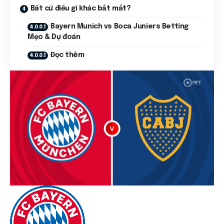
Bất cứ điều gì khác bắt mắt?
Bayern Munich vs Boca Juniers Betting
Mẹo & Dự đoán
Đọc thêm