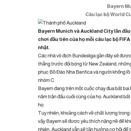
Bayern Mu
Câu lạc bộ World C
Bayern Munich và Auckland City lần đầu t
chơi đầu tiên của họ mỗi câu lạc bộ FIF
nhật.
Các nhà vô địch Bundesliga gần đây sẽ được 
thắng trước đội bóng từ New Zealand, những
phục Bồ Đào Nha Benfica và người khổng lồ 
nhóm C.
Bayern đang trên một cuộc chạy đua bất bại b
năm trận đấu cuối cùng của họ. Auckland bất 
họ.
Tuy nhiên, khoảng cách về chất lượng trong cá
vậy Bayern sẽ được yêu thích nặng nề để kh
nhiên, Auckland vẫn sẽ tận hưởng cơ hội để t