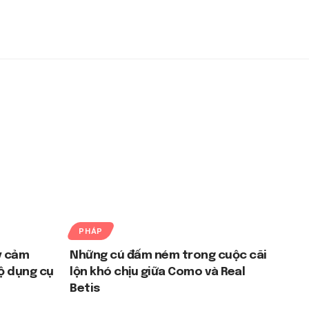
PHÁP
y cảm
Những cú đấm ném trong cuộc cãi
ộ dụng cụ
lộn khó chịu giữa Como và Real
Betis