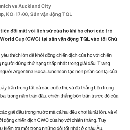
nich vs Auckland City
up, KO: 17:00, Sân vận động TQL
iên đối mặt với lịch sử của họ khi họ chơi các trò
A World Cup (CWC) tại sân vận động TQL vào tối Chủ
yêu thích lớn để khởi động chiến dịch của họ với chiến
 người đứng thứ hạng thấp nhất trong giải đấu. Trang
người Argentina Boca Junenson tạo nên phần còn lại của
ảy trận trong tất cả các cuộc thi, và đã thắng bốn trong
bại trong năm trận đấu, chiến thắng bốn trận trước đó của
c giải đấu trong nước mà cả hai đều chơi là rất lớn, và vì
ởi động chiến dịch CWC của họ với chiến thắng. Tuy
ự kiểm tra một trong những đội tốt nhất ở châu Âu.