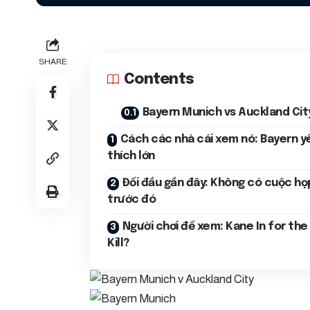
SHARE
Contents
Bayern Munich vs Auckland Cit
Cách các nhà cái xem nó: Bayern y
thích lớn
Đối đầu gần đây: Không có cuộc họ
trước đó
Người chơi để xem: Kane In for the
Kill?