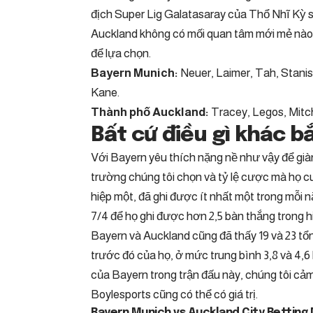
địch Super Lig Galatasaray của Thổ Nhĩ Kỳ sa
Auckland không có mối quan tâm mới mẻ nào kh
để lựa chọn.
Bayern Munich:
Neuer, Laimer, Tah, Stanisi
Kane.
Thành phố Auckland:
Tracey, Legos, Mitch
Bất cứ điều gì khác b
Với Bayern yêu thích nặng nề như vậy để giàn
trường chúng tôi chọn và tỷ lệ cược mà họ cu
hiệp một, đã ghi được ít nhất một trong mỗi 
7/4 để họ ghi được hơn 2,5 bàn thắng trong h
Bayern và Auckland cũng đã thấy 19 và 23 t
trước đó của họ, ở mức trung bình 3,8 và 4,6 b
của Bayern trong trận đấu này, chúng tôi cảm
Boylesports cũng có thể có giá trị.
Bayern Munich vs Auckland City Betting