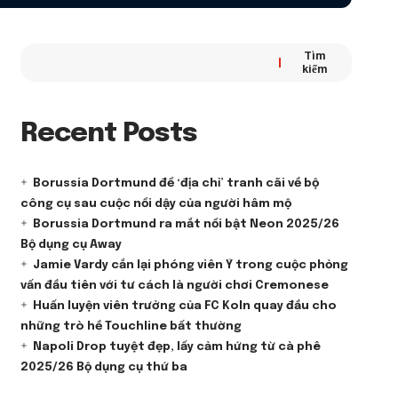
Tìm
kiếm
Recent Posts
Borussia Dortmund để ‘địa chỉ’ tranh cãi về bộ
công cụ sau cuộc nổi dậy của người hâm mộ
Borussia Dortmund ra mắt nổi bật Neon 2025/26
Bộ dụng cụ Away
Jamie Vardy cắn lại phóng viên Ý trong cuộc phỏng
vấn đầu tiên với tư cách là người chơi Cremonese
Huấn luyện viên trưởng của FC Koln quay đầu cho
những trò hề Touchline bất thường
Napoli Drop tuyệt đẹp, lấy cảm hứng từ cà phê
2025/26 Bộ dụng cụ thứ ba