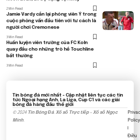
2 Min Read
Jamie Vardy cắn lại phóng viên Ý trong
cuộc phỏng vấn đầu tiên với tư cách là
người chơi Cremonese
3 Min Read
Huấn luyện viên trưởng của FC Koln
quay đầu cho những trò hề Touchline
bất thường
3 Min Read
Tin bóng đá mới nhất
- Cập nhật liên tục các tin
tức
Ngoại hạng Anh
, La Liga, Cup C1 và các giải
bóng đá hàng đầu thế giới
© 2024
Tin Bóng Đá
.
Xổ số Trực tiếp
–
Xổ số Ngọc
Priva
Minh
.
Policy
|
Điều