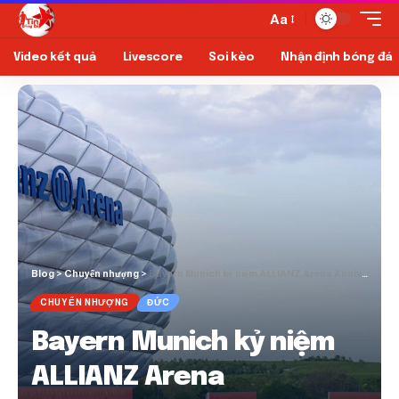
Aa
Video kết quả
Livescore
Soi kèo
Nhận định bóng đá
Blog
>
Chuyển nhượng
>
Bayern Munich kỷ niệm ALLIANZ Arena Anniversary với bộ dụng cụ 2025/26
CHUYỂN NHƯỢNG
ĐỨC
Bayern Munich kỷ niệm
ALLIANZ Arena