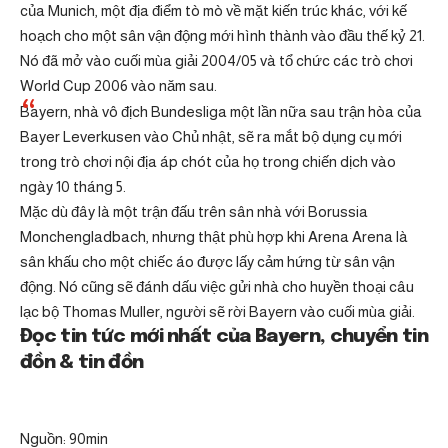
của Munich, một địa điểm tò mò về mặt kiến ​​trúc khác, với kế
hoạch cho một sân vận động mới hình thành vào đầu thế kỷ 21.
Nó đã mở vào cuối mùa giải 2004/05 và tổ chức các trò chơi
World Cup 2006 vào năm sau.
Bayern, nhà vô địch Bundesliga một lần nữa sau trận hòa của
Bayer Leverkusen vào Chủ nhật, sẽ ra mắt bộ dụng cụ mới
trong trò chơi nội địa áp chót của họ trong chiến dịch vào
ngày 10 tháng 5.
Mặc dù đây là một trận đấu trên sân nhà với Borussia
Monchengladbach, nhưng thật phù hợp khi Arena Arena là
sân khấu cho một chiếc áo được lấy cảm hứng từ sân vận
động. Nó cũng sẽ đánh dấu việc gửi nhà cho huyền thoại câu
lạc bộ Thomas Muller, người sẽ rời Bayern vào cuối mùa giải.
Đọc tin tức mới nhất của Bayern, chuyển tin
đồn & tin đồn
Nguồn: 90min