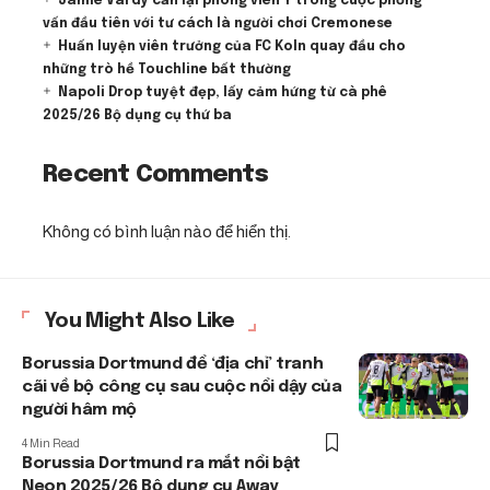
Jamie Vardy cắn lại phóng viên Ý trong cuộc phỏng
vấn đầu tiên với tư cách là người chơi Cremonese
Huấn luyện viên trưởng của FC Koln quay đầu cho
những trò hề Touchline bất thường
Napoli Drop tuyệt đẹp, lấy cảm hứng từ cà phê
2025/26 Bộ dụng cụ thứ ba
Recent Comments
Không có bình luận nào để hiển thị.
You Might Also Like
Borussia Dortmund để ‘địa chỉ’ tranh
cãi về bộ công cụ sau cuộc nổi dậy của
người hâm mộ
4 Min Read
Borussia Dortmund ra mắt nổi bật
Neon 2025/26 Bộ dụng cụ Away