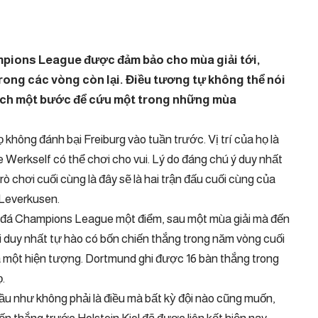
mpions League được đảm bảo cho mùa giải tới,
rong các vòng còn lại. Điều tương tự không thể nói
ch một bước để cứu một trong những mùa
không đánh bại Freiburg vào tuần trước. Vị trí của họ là
 Werkself có thể chơi cho vui. Lý do đáng chú ý duy nhất
ò chơi cuối cùng là đây sẽ là hai trận đấu cuối cùng của
 Leverkusen.
 đá Champions League một điểm, sau một mùa giải mà đến
 duy nhất tự hào có bốn chiến thắng trong năm vòng cuối
là một hiện tượng. Dortmund ghi được 16 bàn thắng trong
.
u như không phải là điều mà bất kỳ đội nào cũng muốn,