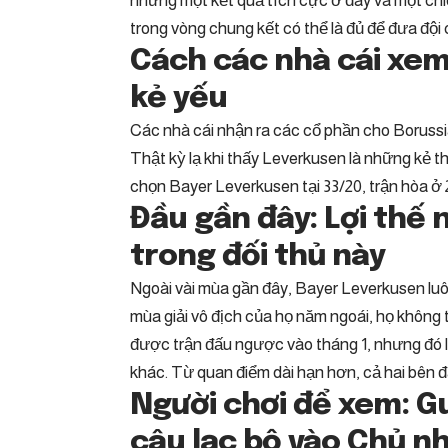
nhưng một kết quả tích cực ở đây và một chiế
trong vòng chung kết có thể là đủ để đưa đội
Cách các nhà cái xem
kẻ yếu
Các nhà cái nhận ra các cổ phần cho Borussia
Thật kỳ lạ khi thấy Leverkusen là những kẻ t
chọn Bayer Leverkusen tại 33/20, trận hòa ở 2
Đầu gần đây: Lợi thế 
trong đối thủ này
Ngoài vài mùa gần đây, Bayer Leverkusen lu
mùa giải vô địch của họ năm ngoái, họ không 
được trận đấu ngược vào tháng 1, nhưng đó là 
khác. Từ quan điểm dài hạn hơn, cả hai bên đ
Người chơi để xem: Gu
câu lạc bộ vào Chủ n