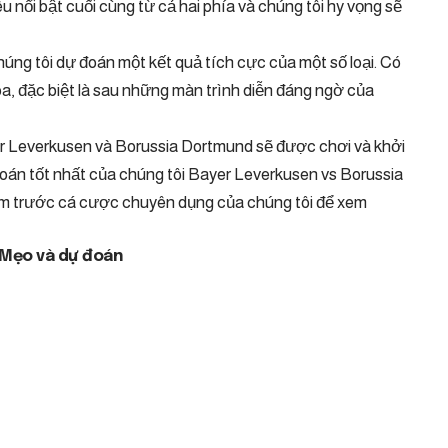
 nổi bật cuối cùng từ cả hai phía và chúng tôi hy vọng sẽ
úng tôi dự đoán một kết quả tích cực của một số loại. Có
òa, đặc biệt là sau những màn trình diễn đáng ngờ của
r Leverkusen và Borussia Dortmund sẽ được chơi và khởi
 đoán tốt nhất của chúng tôi Bayer Leverkusen vs Borussia
em trước cá cược chuyên dụng của chúng tôi để xem
 Mẹo và dự đoán