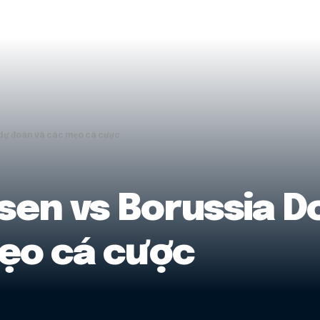
ự đoán và các mẹo cá cược
sen vs Borussia 
ẹo cá cược