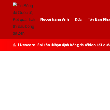
Ngoại hạng Anh
Đức
Tây Ban Nh
Livescore
Soi kèo
Nhận định bóng đá
Video kết quả