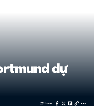
Dortmund dự
Share