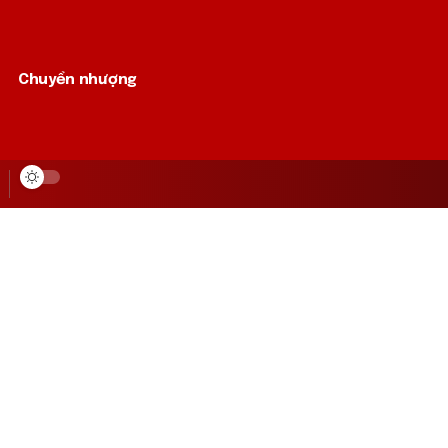
Chuyển nhượng