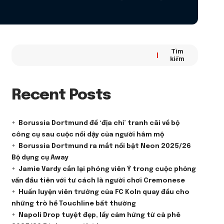
Tìm
kiếm
Recent Posts
Borussia Dortmund để ‘địa chỉ’ tranh cãi về bộ
công cụ sau cuộc nổi dậy của người hâm mộ
Borussia Dortmund ra mắt nổi bật Neon 2025/26
Bộ dụng cụ Away
Jamie Vardy cắn lại phóng viên Ý trong cuộc phỏng
vấn đầu tiên với tư cách là người chơi Cremonese
Huấn luyện viên trưởng của FC Koln quay đầu cho
những trò hề Touchline bất thường
Napoli Drop tuyệt đẹp, lấy cảm hứng từ cà phê