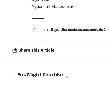
Đọc thêm
Nguồn: mrfixitstips.co.uk
TAGGED:
Bayer
Borussia
cá
các
cuộc
đoán
Share This Article
You Might Also Like