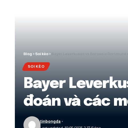
Blog
>
Soi kèo
>
Bayer Leverkusen vs Borussia Dortmund d
SOI KÈO
Bayer Leverku
đoán và các m
tinbongda