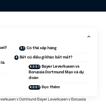
self
Có thể xếp hàng
Bất cứ điều gì khác bắt mắt?
 là
Bayer Leverkusen vs
Borussia Dortmund Mẹo và dự
đoán
Đọc thêm