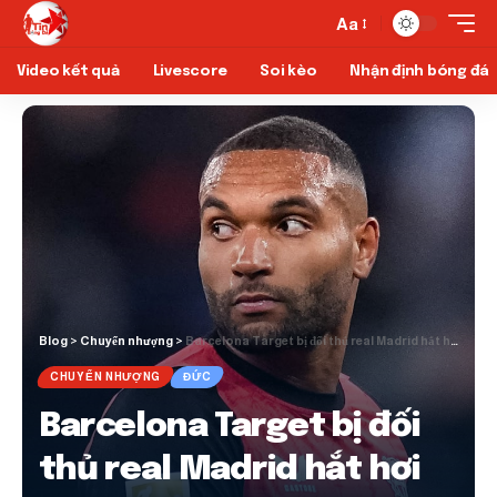
Aa
Video kết quả
Livescore
Soi kèo
Nhận định bóng đá
Blog
>
Chuyển nhượng
>
Barcelona Target bị đối thủ real Madrid hắt hơi
CHUYỂN NHƯỢNG
ĐỨC
Barcelona Target bị đối
thủ real Madrid hắt hơi