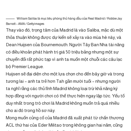
William Saliba là mục tiêu phòng thủ hàng đầu của Real Madrid / Robbie Jay
Barratt – AMA / Gettyimages
Thay vào đó, trọng tâm của Madrid là vào Saliba, mặc dù một
thỏa thuận không được dự kiến ​​sẽ xảy ra vào mùa hè này, và
Dean Huijsen của Bournemouth. Người Tây Ban Nha tài năng
có điều khoản phát hành trị giá 50 triệu bảng nhưng một sự
chuyển đổi rất phức tạp vì anh ta muốn một chuỗi các câu lạc
bộ Premier League.
Huijsen sẽ đại diện cho một lựa chọn cho đến bây giờ và trong
tương lai – anh ta trẻ hơn Tah gần mười tuổi – nhưng người
ta nghĩ rằng các thủ lĩnh Madrid không loại trừ khả năng ký
hợp đồng với người chơi có thể thực hiện ngay lập tức. Yếu tố
duy nhất trong trò chơi là Madrid không muốn trả quá nhiều
cho ai đó trong hồ sơ này.
Mong muốn củng cố của Madrid đã xuất phát từ chấn thương
ACL thứ hai của Eder Militao trong không gian hai năm, cũng