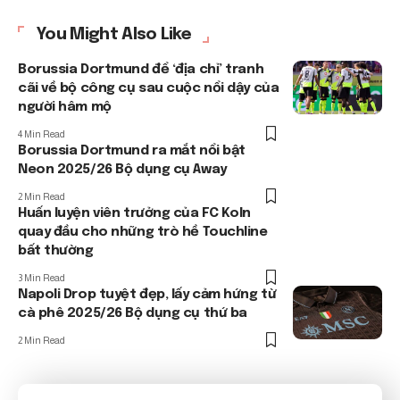
You Might Also Like
Borussia Dortmund để ‘địa chỉ’ tranh
cãi về bộ công cụ sau cuộc nổi dậy của
người hâm mộ
4 Min Read
Borussia Dortmund ra mắt nổi bật
Neon 2025/26 Bộ dụng cụ Away
2 Min Read
Huấn luyện viên trưởng của FC Koln
quay đầu cho những trò hề Touchline
bất thường
3 Min Read
Napoli Drop tuyệt đẹp, lấy cảm hứng từ
cà phê 2025/26 Bộ dụng cụ thứ ba
2 Min Read