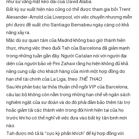
như sự vắng mặt kéo dài của David Alaba.
Bất kỳ sự xuất hiện nào cũng có thể được tham gia bởi Trent
Alexander-Arnold của Liverpool, với việc chuyển nhượng miễn
phí được đề xuất cho Santiago Bernabeu ngày càng có khả
năng xảy ra.
Mặc dù sự quan tâm của Madrid không bao giờ thành hiện
thực, nhưng việc theo đuổi Tah của Barcelona đã giảm mạnh
trong những tuần gần đây. Người Catalan nói với người đại
diện của người bảo vệ Pini Zahavi rằng họ hiện không đủ khả
năng cung cấp cho khách hàng của mình một hợp đồng do
hạn chế tài chính của La Liga, theo
THỂ THAO
.
Sau khi phản bác lại thỏa thuận chỗ ngồi VIP của Barcelona, ​​
câu lạc bộ không còn nằm trong những hạn chế về ngân sách
nghiêm ngặt của sư đoàn và do đó phải đảm bảo thêm tài trợ
hoặc giảm tải các thành viên trong đội hình hiện tại của họ
trước khi họ có thể nghĩ về việc đưa vào bất kỳ tân binh mới
nào.
Tah được mô tả là “cực kỳ phấn khích” để ký hợp đồng với