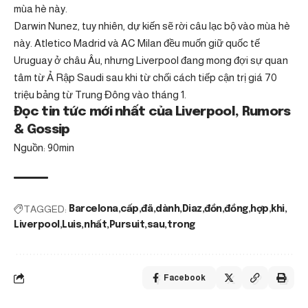
mùa hè này.
Darwin Nunez, tuy nhiên, dự kiến ​​sẽ rời câu lạc bộ vào mùa hè
này. Atletico Madrid và AC Milan đều muốn giữ quốc tế
Uruguay ở châu Âu, nhưng Liverpool đang mong đợi sự quan
tâm từ Ả Rập Saudi sau khi từ chối cách tiếp cận trị giá 70
triệu bảng từ Trung Đông vào tháng 1.
Đọc tin tức mới nhất của Liverpool, Rumors
& Gossip
Nguồn: 90min
TAGGED:
Barcelona
cấp
đã
dành
Diaz
đồn
đồng
hợp
khi
Liverpool
Luis
nhất
Pursuit
sau
trong
Facebook