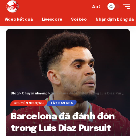
Aa
Video kết quả
Livescore
Soi kèo
Nhận định bóng đá
Blog
>
Chuyển nhượng
>
Barcelona đã đánh đòn trong Luis Diaz Pursuit sau khi cập nhật hợp đồng Liverpool
CHUYỂN NHƯỢNG
TÂY BAN NHA
Barcelona đã đánh đòn
trong Luis Diaz Pursuit