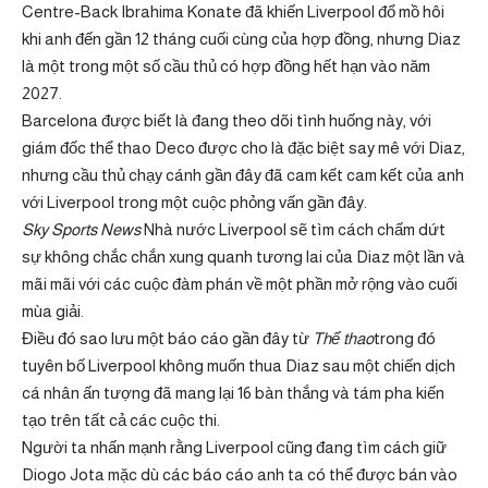
Centre-Back Ibrahima Konate đã khiến Liverpool đổ mồ hôi
khi anh đến gần 12 tháng cuối cùng của hợp đồng, nhưng Diaz
là một trong một số cầu thủ có hợp đồng hết hạn vào năm
2027.
Barcelona được biết là đang theo dõi tình huống này, với
giám đốc thể thao Deco được cho là đặc biệt say mê với Diaz,
nhưng cầu thủ chạy cánh gần đây đã cam kết cam kết của anh
với Liverpool trong một cuộc phỏng vấn gần đây.
Sky Sports News
Nhà nước Liverpool sẽ tìm cách chấm dứt
sự không chắc chắn xung quanh tương lai của Diaz một lần và
mãi mãi với các cuộc đàm phán về một phần mở rộng vào cuối
mùa giải.
Điều đó sao lưu một báo cáo gần đây từ
Thể thao
trong đó
tuyên bố Liverpool không muốn thua Diaz sau một chiến dịch
cá nhân ấn tượng đã mang lại 16 bàn thắng và tám pha kiến ​​
tạo trên tất cả các cuộc thi.
Người ta nhấn mạnh rằng Liverpool cũng đang tìm cách giữ
Diogo Jota mặc dù các báo cáo anh ta có thể được bán vào