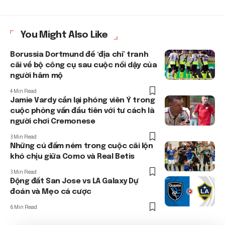
You Might Also Like
Borussia Dortmund để ‘địa chỉ’ tranh
cãi về bộ công cụ sau cuộc nổi dậy của
người hâm mộ
4 Min Read
Jamie Vardy cắn lại phóng viên Ý trong
cuộc phỏng vấn đầu tiên với tư cách là
người chơi Cremonese
3 Min Read
Những cú đấm ném trong cuộc cãi lộn
khó chịu giữa Como và Real Betis
3 Min Read
Động đất San Jose vs LA Galaxy Dự
đoán và Mẹo cá cược
6 Min Read