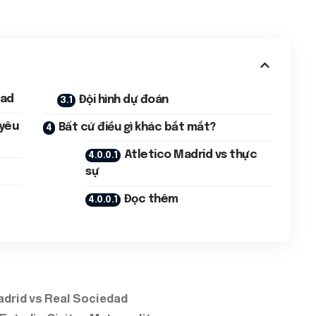
dad
Đội hình dự đoán
 yêu
Bất cứ điều gì khác bắt mắt?
Atletico Madrid vs thực
sự
Đọc thêm
adrid vs Real Sociedad