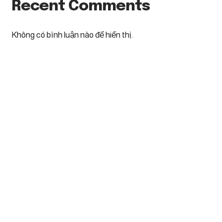
Recent Comments
Không có bình luận nào để hiển thị.