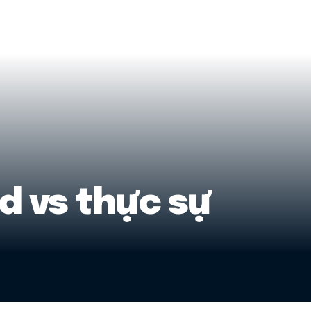
d vs thực sự