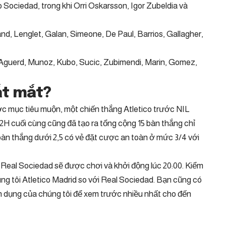
ociedad, trong khi Orri Oskarsson, Igor Zubeldia và
nd, Lenglet, Galan, Simeone, De Paul, Barrios, Gallagher,
 Aguerd, Munoz, Kubo, Sucic, Zubimendi, Marin, Gomez,
ắt mắt?
c mục tiêu muộn, một chiến thắng Atletico trước NIL
2H cuối cùng cũng đã tạo ra tổng cộng 15 bàn thắng chỉ
ố bàn thắng dưới 2,5 có vẻ đặt cược an toàn ở mức 3/4 với
 Real Sociedad sẽ được chơi và khởi động lúc 20:00. Kiểm
úng tôi Atletico Madrid so với Real Sociedad. Bạn cũng có
 dụng của chúng tôi để xem trước nhiều nhất cho đến