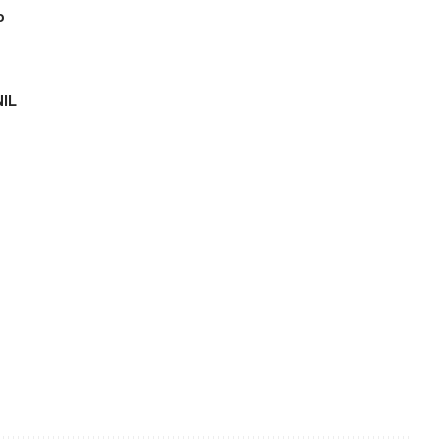
o
NIL