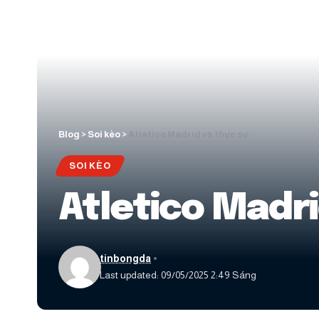
Blog
>
Soi kèo
>
Atletico Madrid vs thực sự
SOI KÈO
Atletico Madri
tinbongda
Last updated: 09/05/2025 2:49 Sáng