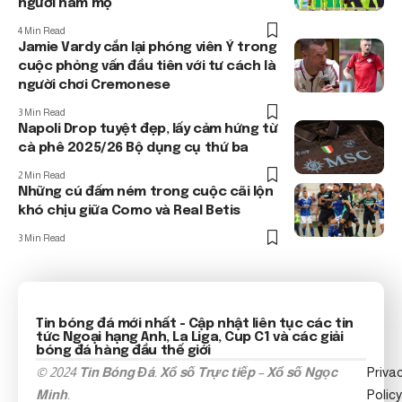
người hâm mộ
4 Min Read
Jamie Vardy cắn lại phóng viên Ý trong
cuộc phỏng vấn đầu tiên với tư cách là
người chơi Cremonese
3 Min Read
Napoli Drop tuyệt đẹp, lấy cảm hứng từ
cà phê 2025/26 Bộ dụng cụ thứ ba
2 Min Read
Những cú đấm ném trong cuộc cãi lộn
khó chịu giữa Como và Real Betis
3 Min Read
Tin bóng đá mới nhất
- Cập nhật liên tục các tin
tức
Ngoại hạng Anh
, La Liga, Cup C1 và các giải
bóng đá hàng đầu thế giới
© 2024
Tin Bóng Đá
.
Xổ số Trực tiếp
–
Xổ số Ngọc
Priva
Minh
.
Policy