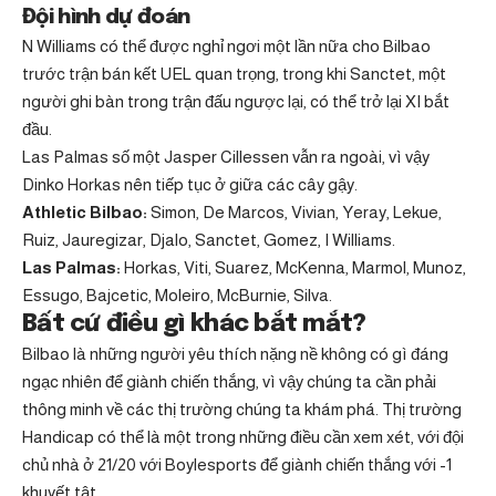
Đội hình dự đoán
N Williams có thể được nghỉ ngơi một lần nữa cho Bilbao
trước trận bán kết UEL quan trọng, trong khi Sanctet, một
người ghi bàn trong trận đấu ngược lại, có thể trở lại XI bắt
đầu.
Las Palmas số một Jasper Cillessen vẫn ra ngoài, vì vậy
Dinko Horkas nên tiếp tục ở giữa các cây gậy.
Athletic Bilbao:
Simon, De Marcos, Vivian, Yeray, Lekue,
Ruiz, Jauregizar, Djalo, Sanctet, Gomez, I Williams.
Las Palmas:
Horkas, Viti, Suarez, McKenna, Marmol, Munoz,
Essugo, Bajcetic, Moleiro, McBurnie, Silva.
Bất cứ điều gì khác bắt mắt?
Bilbao là những người yêu thích nặng nề không có gì đáng
ngạc nhiên để giành chiến thắng, vì vậy chúng ta cần phải
thông minh về các thị trường chúng ta khám phá. Thị trường
Handicap có thể là một trong những điều cần xem xét, với đội
chủ nhà ở 21/20 với Boylesports để giành chiến thắng với -1
khuyết tật.