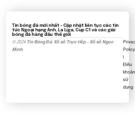
Tin bóng đá mới nhất
- Cập nhật liên tục các tin
tức
Ngoại hạng Anh
, La Liga, Cup C1 và các giải
bóng đá hàng đầu thế giới
© 2024
Tin Bóng Đá
.
Xổ số Trực tiếp
–
Xổ số Ngọc
Priva
Minh
.
Policy
|
Điều
khoản
sử
dụng