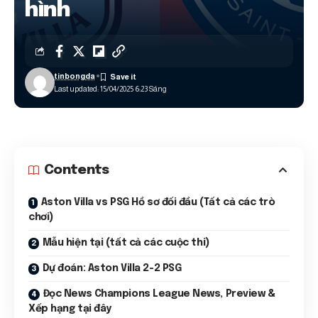
hình
tinbongda
Last updated: 15/04/2025 6:23 Sáng
Contents
Aston Villa vs PSG Hồ sơ đối đầu (Tất cả các trò
chơi)
Mẫu hiện tại (tất cả các cuộc thi)
Dự đoán: Aston Villa 2-2 PSG
Đọc News Champions League News, Preview &
Xếp hạng tại đây