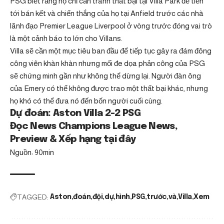
PSG biết rằng họ chỉ cần tránh thất bại tại Villa Park để tiến
tới bán kết và chiến thắng của họ tại Anfield trước các nhà
lãnh đạo Premier League Liverpool ở vòng trước đóng vai trò
là một cảnh báo to lớn cho Villans.
Villa sẽ cần một mục tiêu ban đầu để tiếp tục gây ra đám đông
công viên khàn khàn nhưng mối đe dọa phản công của PSG
sẽ chứng minh gần như không thể dừng lại. Người đàn ông
của Emery có thể không được trao một thất bại khác, nhưng
họ khó có thể đưa nó đến bốn người cuối cùng.
Dự đoán: Aston Villa 2-2 PSG
Đọc News Champions League News,
Preview & Xếp hạng tại đây
Nguồn: 90min
TAGGED:
Aston
đoán
đội
dự
hình
PSG
trước
và
Villa
Xem