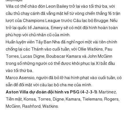
Villa có thể chào đón Leon Bailey trở lại vào tối thứ ba, với
cầu thủ chạy cánh đã vắng mặt kể từ vòng chiến thắng 16 trận
lượt của Champions League trước Câu lạc bộ Brugge. Nếu
trở lại quốc tế Jamaica, Emery sẽ có một đội hình hoàn toàn
phù hợp với chủ nhân cũ của mình.
Huấn luyện viên Tây Ban Nha đã nghỉ ngơi một vài tên chính
chống lại các Thánh vào cuối tuần, với Ollie Watkins, Pau
Torres, Lucas Digne, Boubacar Kamara và John McGinn
trong số những người có thể được khôi phục lại XI bắt đầu
vào tối thứ ba.
Marco Asensio, người đã bỏ lỡ hai hình phạt vào cuối tuần, có
sẵn để đối mặt với câu lạc bộ cha mẹ của mình.
Aston Villa dự đoán đội hình vs PSG (4-2-3-1)
: Martinez;
Tiền mặt, Konsa, Torres, Digne; Kamara, Tielemans; Rogers,
McGinn, Rashford; Watkins.