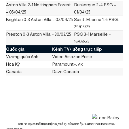
Aston Villa 2-1 Nottingham Forest
Dunkerque 2-4 PSG –
– 05/04/25
01/04/25
Brighton 0-3 Aston Villa – 02/04/25
Saint-Etienne 1-6 PSG-
29/03/25
Preston 0-3 Aston Villa – 30/03/25
PSG 3-1 Marseille –
16/03/25
Quốc gia
Kênh TV/luồng trực tiếp
Vương quốc Anh
Video Amazon Prime
Hoa Kỳ
Paramount+, vix
Canada
Dazn Canada
Leon Bailey có thể thực hiện sự trở lại của anh ấy / Catherine Steenkeste /
Gettyimages