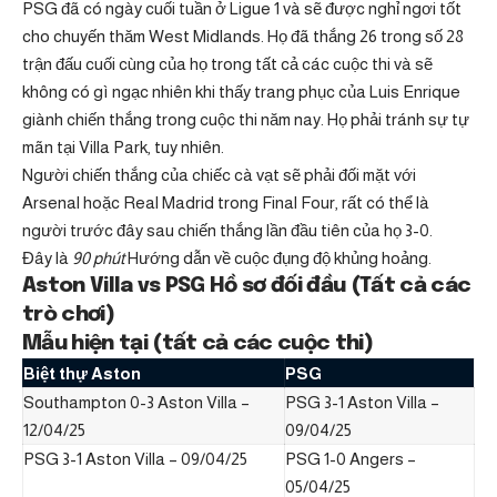
PSG đã có ngày cuối tuần ở Ligue 1 và sẽ được nghỉ ngơi tốt
cho chuyến thăm West Midlands. Họ đã thắng 26 trong số 28
trận đấu cuối cùng của họ trong tất cả các cuộc thi và sẽ
không có gì ngạc nhiên khi thấy trang phục của Luis Enrique
giành chiến thắng trong cuộc thi năm nay. Họ phải tránh sự tự
mãn tại Villa Park, tuy nhiên.
Người chiến thắng của chiếc cà vạt sẽ phải đối mặt với
Arsenal hoặc Real Madrid trong Final Four, rất có thể là
người trước đây sau chiến thắng lần đầu tiên của họ 3-0.
Đây là
90 phút
Hướng dẫn về cuộc đụng độ khủng hoảng.
Aston Villa vs PSG Hồ sơ đối đầu (Tất cả các
trò chơi)
Mẫu hiện tại (tất cả các cuộc thi)
Biệt thự Aston
PSG
Southampton 0-3 Aston Villa –
PSG 3-1 Aston Villa –
12/04/25
09/04/25
PSG 3-1 Aston Villa – 09/04/25
PSG 1-0 Angers –
05/04/25