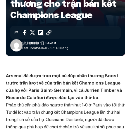
thương cho trận bán kết
Champions League
tinbongda
Last updated: 07/05/2025 1:38 Sáng
Arsenal đã được trao một cú đúp
chấn thương
Boost
trước trận lượt về của trận bán kết Champions League
của họ với Paris Saint-Germain, vì cả Jurrien Timber và
Riccardo Calafiori được đào tạo vào thứ ba.
Pháo thủ cần phải đảo ngược thâm hụt 1-0 ở Paris vào tối thứ
Tư để lọt vào trận chung kết Champions League lần thứ hai
trong lịch sử của họ. Ousmane Dembele, người đã được
thông qua phù hợp để chơi ở chân trở về sau khi hồi phục sau