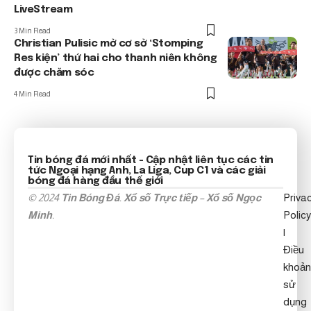
LiveStream
3 Min Read
Christian Pulisic mở cơ sở ‘Stomping
Res kiện’ thứ hai cho thanh niên không
được chăm sóc
4 Min Read
Tin bóng đá mới nhất
- Cập nhật liên tục các tin
tức
Ngoại hạng Anh
, La Liga, Cup C1 và các giải
bóng đá hàng đầu thế giới
© 2024
Tin Bóng Đá
.
Xổ số Trực tiếp
–
Xổ số Ngọc
Priva
Minh
.
Policy
|
Điều
khoản
sử
dụng