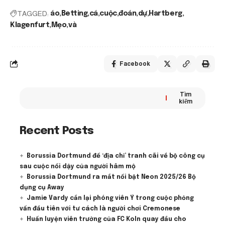
TAGGED:
áo
Betting
cá
cuộc
đoán
dự
Hartberg
Klagenfurt
Mẹo
và
Facebook
Tìm
kiếm
Recent Posts
Borussia Dortmund để ‘địa chỉ’ tranh cãi về bộ công cụ
sau cuộc nổi dậy của người hâm mộ
Borussia Dortmund ra mắt nổi bật Neon 2025/26 Bộ
dụng cụ Away
Jamie Vardy cắn lại phóng viên Ý trong cuộc phỏng
vấn đầu tiên với tư cách là người chơi Cremonese
Huấn luyện viên trưởng của FC Koln quay đầu cho