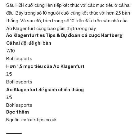
Sáu H2H cuối cùng liên tiếp kết thúc với các mục tiêu ở cả hai
đầu. Bảy trong số 10 người cuối cùng kết thúc với hơn 2,5 bàn
thắng. Và sau đó, tám trong số 10 trận đấu trên sân nhà của
Áo Klagenfurt cũng bao gồm thị trường này.
Áo Klagenfurt vs Tips & Dự đoán cá cược Hartberg
Cả hai đội để ghi bàn
7/10
Bohlesports
Hơn 1,5 mục tiêu của Áo Klagenfurt
3/5
Bohlesports
Áo Klagenfurt để giành chiến thắng
3/5
Bohlesports
Đọc thêm
Nguồn: mrfixitstips.co.uk