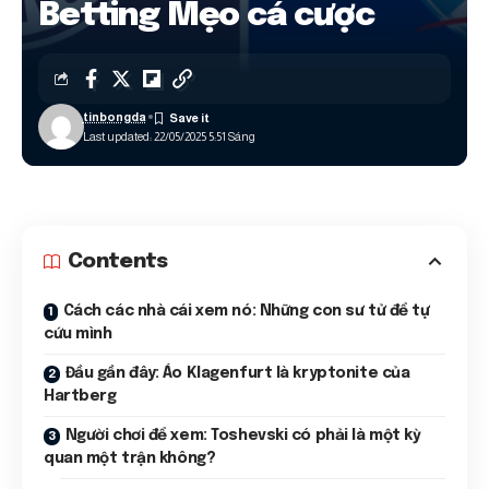
Betting Mẹo cá cược
tinbongda
Last updated: 22/05/2025 5:51 Sáng
Contents
Cách các nhà cái xem nó: Những con sư tử để tự
cứu mình
Đầu gần đây: Áo Klagenfurt là kryptonite của
Hartberg
Người chơi để xem: Toshevski có phải là một kỳ
quan một trận không?