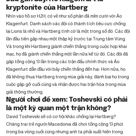
kryptonite của Hartberg
Nhìn vào hồ sơ H2H, có vẻ như số phận đã mỉm cười với Áo
Klagenfurt. Danh sách các đội có thành tích tiêu cực chống
lại Lions là nhỏ và Hartberg tình cờ là một trong số đó. Các đội
lần đầu tiên gặp nhau một thập kỷ trước tại Trung tâm Vùng.
Và trong khi Hartberg giành chiến thắng trong cuộc họp khai
mạc, họ đã giành chiến thắng một lần nữa kể từ đó. Các đội đã
gặp tổng cộng 13 lần trong các trận đấu chính thức và Áo
Klagenfurt dẫn đầu với bảy chiến thắng đến hai. Hơn nữa, họ
đã không thua Hartberg trong mùa giải này, đánh bại họ trong
cuộc gặp gỡ cuối cùng và nhận được hai trận hòa trong mùa
giải thông thường.
Người chơi để xem: Toshevski có phải
là một kỳ quan một trận không?
David Toshevski sẽ có cơ hội khác chống lại Hartberg?
Chàng trai trẻ người Macedonia đã chơi tổng cộng 13 phút
trong ba vòng cuối cùng nhưng anh ta phải xuất hiện trong