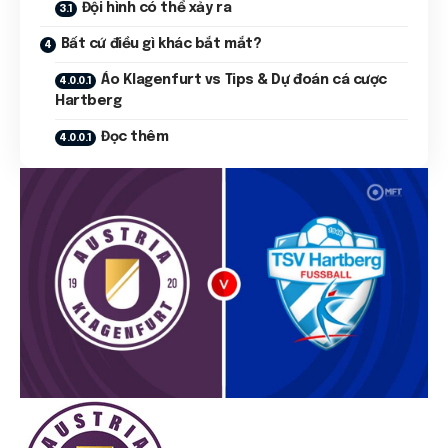
Đội hình có thể xảy ra
Bất cứ điều gì khác bắt mắt?
Áo Klagenfurt vs Tips & Dự đoán cá cược
Hartberg
Đọc thêm