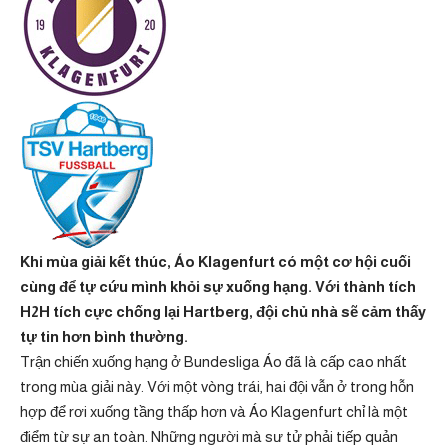
Khi mùa giải kết thúc, Áo Klagenfurt có một cơ hội cuối
cùng để tự cứu mình khỏi sự xuống hạng. Với thành tích
H2H tích cực chống lại Hartberg, đội chủ nhà sẽ cảm thấy
tự tin hơn bình thường.
Trận chiến xuống hạng ở Bundesliga Áo đã là cấp cao nhất
trong mùa giải này. Với một vòng trái, hai đội vẫn ở trong hỗn
hợp để rơi xuống tầng thấp hơn và Áo Klagenfurt chỉ là một
điểm từ sự an toàn. Những người mà sư tử phải tiếp quản