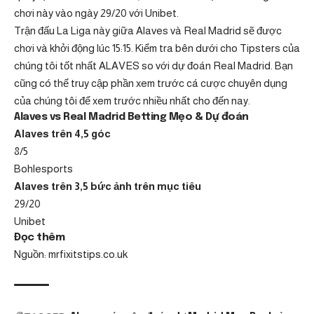
chơi này vào ngày 29/20 với Unibet.
Trận đấu La Liga này giữa Alaves và Real Madrid sẽ được
chơi và khởi động lúc 15:15. Kiểm tra bên dưới cho Tipsters của
chúng tôi tốt nhất ALAVES so với dự đoán Real Madrid. Bạn
cũng có thể truy cập phần xem trước cá cược chuyên dụng
của chúng tôi để xem trước nhiều nhất cho đến nay.
Alaves vs Real Madrid Betting Mẹo & Dự đoán
Alaves trên 4,5 góc
8/5
Bohlesports
Alaves trên 3,5 bức ảnh trên mục tiêu
29/20
Unibet
Đọc thêm
Nguồn: mrfixitstips.co.uk