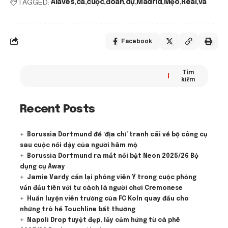
TAGGED:
Alaves
cá
cuộc
đoán
dự
Madrid
Mẹo
Real
và
Facebook
Tìm
kiếm
Recent Posts
Borussia Dortmund để ‘địa chỉ’ tranh cãi về bộ công cụ
sau cuộc nổi dậy của người hâm mộ
Borussia Dortmund ra mắt nổi bật Neon 2025/26 Bộ
dụng cụ Away
Jamie Vardy cắn lại phóng viên Ý trong cuộc phỏng
vấn đầu tiên với tư cách là người chơi Cremonese
Huấn luyện viên trưởng của FC Koln quay đầu cho
những trò hề Touchline bất thường
Napoli Drop tuyệt đẹp, lấy cảm hứng từ cà phê