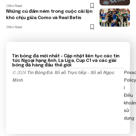
2 Min Read
Những cú đấm ném trong cuộc cãi lộn
khó chịu giữa Como và Real Betis
3 Min Read
Tin bóng đá mới nhất
- Cập nhật liên tục các tin
tức
Ngoại hạng Anh
, La Liga, Cup C1 và các giải
bóng đá hàng đầu thế giới
© 2024
Tin Bóng Đá
.
Xổ số Trực tiếp
–
Xổ số Ngọc
Priva
Minh
.
Policy
|
Điều
khoản
sử
dụng