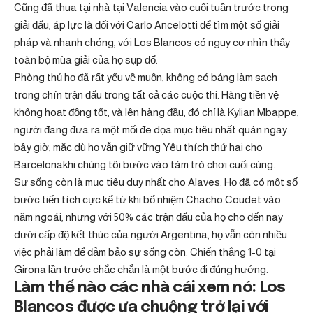
Cũng đã thua tại nhà tại Valencia vào cuối tuần trước trong
giải đấu, áp lực là đối với Carlo Ancelotti để tìm một số giải
pháp và nhanh chóng, với Los Blancos có nguy cơ nhìn thấy
toàn bộ mùa giải của họ sụp đổ.
Phòng thủ họ đã rất yếu về muộn, không có bảng làm sạch
trong chín trận đấu trong tất cả các cuộc thi. Hàng tiền vệ
không hoạt động tốt, và lên hàng đầu, đó chỉ là Kylian Mbappe,
người đang đưa ra một mối đe dọa mục tiêu nhất quán ngay
bây giờ, mặc dù họ vẫn giữ vững
Yêu thích thứ hai cho
Barcelona
khi chúng tôi bước vào tám trò chơi cuối cùng.
Sự sống còn là mục tiêu duy nhất cho Alaves. Họ đã có một số
bước tiến tích cực kể từ khi bổ nhiệm Chacho Coudet vào
năm ngoái, nhưng với 50% các trận đấu của họ cho đến nay
dưới cấp độ kết thúc của người Argentina, họ vẫn còn nhiều
việc phải làm để đảm bảo sự sống còn. Chiến thắng 1-0 tại
Girona lần trước chắc chắn là một bước đi đúng hướng.
Làm thế nào các nhà cái xem nó: Los
Blancos được ưa chuộng trở lại với