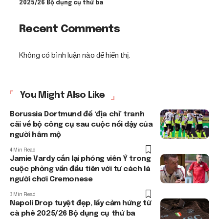
2025/26 Bộ dụng cụ thứ ba
Recent Comments
Không có bình luận nào để hiển thị.
You Might Also Like
Borussia Dortmund để ‘địa chỉ’ tranh
cãi về bộ công cụ sau cuộc nổi dậy của
người hâm mộ
4 Min Read
Jamie Vardy cắn lại phóng viên Ý trong
cuộc phỏng vấn đầu tiên với tư cách là
người chơi Cremonese
3 Min Read
Napoli Drop tuyệt đẹp, lấy cảm hứng từ
cà phê 2025/26 Bộ dụng cụ thứ ba