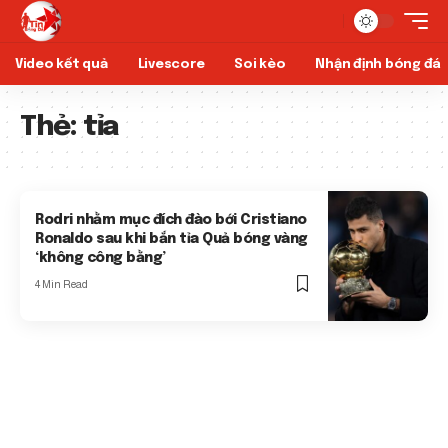
Video kết quả
Livescore
Soi kèo
Nhận định bóng đá
Thẻ:
tỉa
Rodri nhằm mục đích đào bới Cristiano
Ronaldo sau khi bắn tỉa Quả bóng vàng
‘không công bằng’
4 Min Read