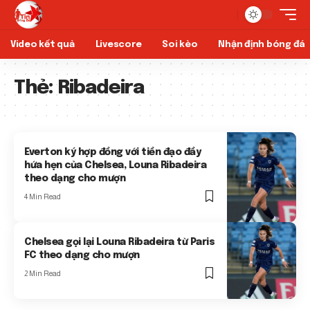
Video kết quả
Livescore
Soi kèo
Nhận định bóng đá
Thẻ:
Ribadeira
Everton ký hợp đồng với tiền đạo đầy
hứa hẹn của Chelsea, Louna Ribadeira
theo dạng cho mượn
4 Min Read
Chelsea gọi lại Louna Ribadeira từ Paris
FC theo dạng cho mượn
2 Min Read