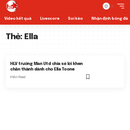
Video kết quả
Livescore
Soi kèo
Nhận định bóng đá
Thẻ:
Ella
HLV trưởng Man Utd chia sẻ lời khen
chân thành dành cho Ella Toone
4 Min Read