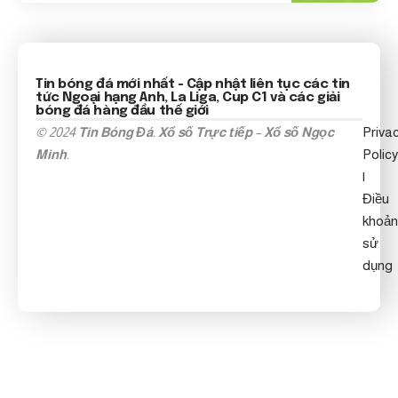
Tin bóng đá mới nhất
- Cập nhật liên tục các tin
tức
Ngoại hạng Anh
, La Liga, Cup C1 và các giải
bóng đá hàng đầu thế giới
© 2024
Tin Bóng Đá
.
Xổ số Trực tiếp
–
Xổ số Ngọc
Priva
Minh
.
Policy
|
Điều
khoản
sử
dụng