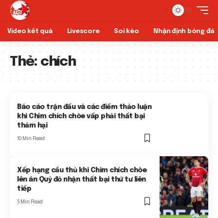
Video kết quả
Livescore
Soi kèo
Nhận định bóng đá
Thẻ:
chích
Báo cáo trận đấu và các điểm thảo luận
khi Chim chích chòe vấp phải thất bại
thảm hại
10 Min Read
Xếp hạng cầu thủ khi Chim chích chòe
lên án Quỷ đỏ nhận thất bại thứ tư liên
tiếp
5 Min Read