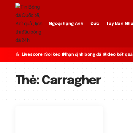
Ngoại hạng Anh
Đức
Tây Ban Nh
Livescore
Soi kèo
Nhận định bóng đá
Video kết quả
Thẻ:
Carragher