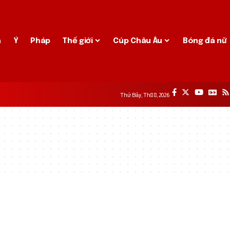
a
Ý
Pháp
Thế giới
Cúp Châu Âu
Bóng đá nữ
Thứ Bảy, Th8 8, 2026